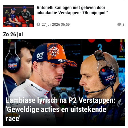
Antonelli kan ogen niet geloven door
inhaalactie Verstappen: "Oh mijn god!"
27 juli 2026 06:59
3
Zo 26 jul
Lambiase lyrisch na P2 Verstappen:
'Geweldige acties en uitstekende
race'