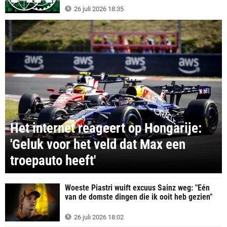
26 juli 2026 18:35
Het internet reageert op Hongarije:
'Geluk voor het veld dat Max een
troepauto heeft'
Woeste Piastri wuift excuus Sainz weg: "Eén
van de domste dingen die ik ooit heb gezien"
26 juli 2026 18:02