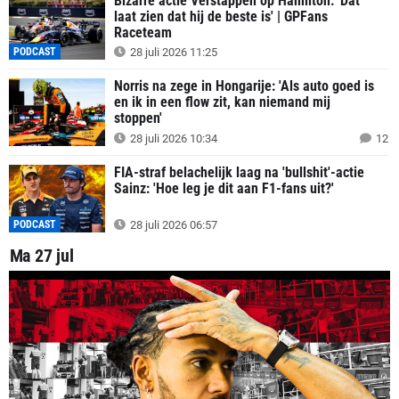
Bizarre actie Verstappen op Hamilton: 'Dat
laat zien dat hij de beste is' | GPFans
Raceteam
PODCAST
28 juli 2026 11:25
Norris na zege in Hongarije: 'Als auto goed is
en ik in een flow zit, kan niemand mij
stoppen'
28 juli 2026 10:34
12
FIA-straf belachelijk laag na 'bullshit'-actie
Sainz: 'Hoe leg je dit aan F1-fans uit?'
PODCAST
28 juli 2026 06:57
Ma 27 jul