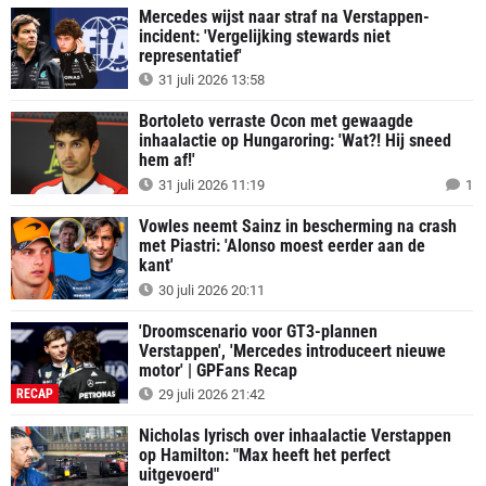
Mercedes wijst naar straf na Verstappen-
incident: 'Vergelijking stewards niet
representatief'
31 juli 2026 13:58
Bortoleto verraste Ocon met gewaagde
inhaalactie op Hungaroring: 'Wat?! Hij sneed
hem af!'
31 juli 2026 11:19
1
Vowles neemt Sainz in bescherming na crash
met Piastri: 'Alonso moest eerder aan de
kant'
30 juli 2026 20:11
'Droomscenario voor GT3-plannen
Verstappen', 'Mercedes introduceert nieuwe
motor' | GPFans Recap
RECAP
29 juli 2026 21:42
Nicholas lyrisch over inhaalactie Verstappen
op Hamilton: "Max heeft het perfect
uitgevoerd"