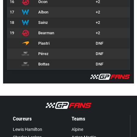
16
Ocon
+2
17
Albon
+2
18
Sainz
+2
19
Bearman
+2
Piastri
DNF
Pérez
DNF
Bottas
DNF
Coureurs
Teams
Lewis Hamilton
Alpine