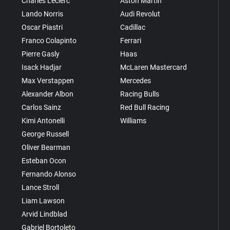
Charles Leclerc
Aston Martin
Lando Norris
Audi Revolut
Oscar Piastri
Cadillac
Franco Colapinto
Ferrari
Pierre Gasly
Haas
Isack Hadjar
McLaren Mastercard
Max Verstappen
Mercedes
Alexander Albon
Racing Bulls
Carlos Sainz
Red Bull Racing
Kimi Antonelli
Williams
George Russell
Oliver Bearman
Esteban Ocon
Fernando Alonso
Lance Stroll
Liam Lawson
Arvid Lindblad
Gabriel Bortoleto