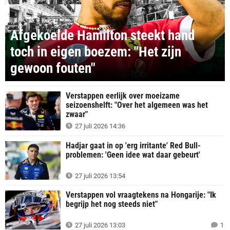
Afgekoelde Hamilton steekt hand
toch in eigen boezem: "Het zijn
gewoon fouten"
Verstappen eerlijk over moeizame
seizoenshelft: "Over het algemeen was het
zwaar"
27 juli 2026 14:36
Hadjar gaat in op 'erg irritante' Red Bull-
problemen: 'Geen idee wat daar gebeurt'
27 juli 2026 13:54
Verstappen vol vraagtekens na Hongarije: "Ik
begrijp het nog steeds niet"
27 juli 2026 13:03
1