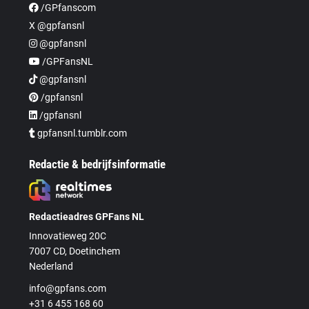
/GPfanscom
X @gpfansnl
@gpfansnl
/GPFansNL
@gpfansnl
/gpfansnl
/gpfansnl
gpfansnl.tumblr.com
Redactie & bedrijfsinformatie
Redactieadres GPFans NL
Innovatieweg 20C
7007 CD, Doetinchem
Nederland
info@gpfans.com
+31 6 455 168 60