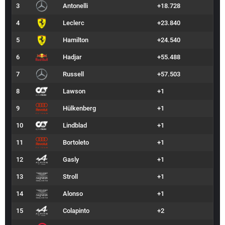
3
Antonelli
+18.728
4
Leclerc
+23.840
5
Hamilton
+24.540
6
Hadjar
+55.488
7
Russell
+57.503
8
Lawson
+1
9
Hülkenberg
+1
10
Lindblad
+1
11
Bortoleto
+1
12
Gasly
+1
13
Stroll
+1
14
Alonso
+1
15
Colapinto
+2