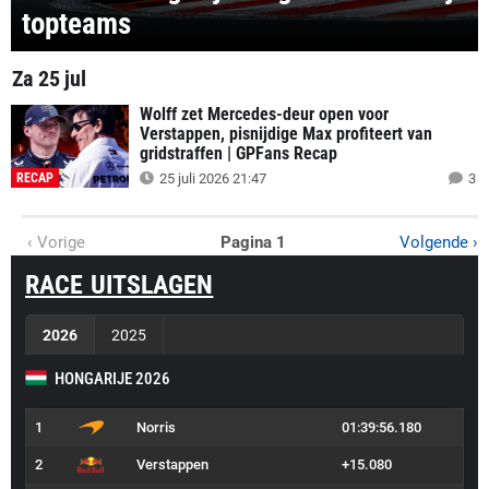
topteams
Za 25 jul
Wolff zet Mercedes-deur open voor
Verstappen, pisnijdige Max profiteert van
gridstraffen | GPFans Recap
RECAP
25 juli 2026 21:47
3
‹ Vorige
Pagina 1
Volgende ›
RACE UITSLAGEN
2026
2025
HONGARIJE 2026
1
Norris
01:39:56.180
2
Verstappen
+15.080