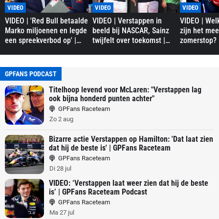
VIDEO
VIDEO
VIDEO
VIDEO | 'Red Bull betaalde
VIDEO | Verstappen in
VIDEO | Wel
Marko miljoenen en legde
beeld bij NASCAR, Sainz
zijn het mee
een spreekverbod op' |
twijfelt over toekomst |
zomerstop? 
GPFans News
GPFans News
Raceteam
GPFANS PODCAST
Titelhoop levend voor McLaren: "Verstappen lag
ook bijna honderd punten achter"
GPFans Raceteam
Zo 2 aug
Bizarre actie Verstappen op Hamilton: 'Dat laat zien
dat hij de beste is' | GPFans Raceteam
GPFans Raceteam
Di 28 jul
VIDEO: ‘Verstappen laat weer zien dat hij de beste
is’ | GPFans Raceteam Podcast
GPFans Raceteam
Ma 27 jul