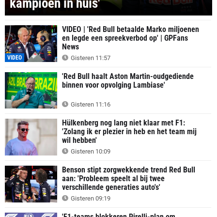
kampioen in huis'
VIDEO | 'Red Bull betaalde Marko miljoenen
en legde een spreekverbod op' | GPFans
News
VIDEO
Gisteren 11:57
'Red Bull haalt Aston Martin-oudgediende
binnen voor opvolging Lambiase'
Gisteren 11:16
Hülkenberg nog lang niet klaar met F1:
'Zolang ik er plezier in heb en het team mij
wil hebben'
Gisteren 10:09
Benson stipt zorgwekkende trend Red Bull
aan: 'Probleem speelt al bij twee
verschillende generaties auto's'
Gisteren 09:19
'F1-teams blokkeren Pirelli-plan om