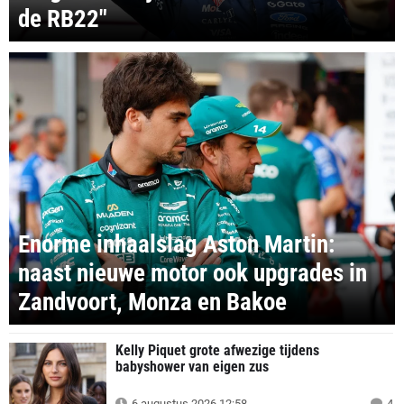
de RB22"
Enorme inhaalslag Aston Martin:
naast nieuwe motor ook upgrades in
Zandvoort, Monza en Bakoe
Kelly Piquet grote afwezige tijdens
babyshower van eigen zus
6 augustus 2026 12:58
4