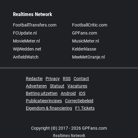
Realtimes Network
FootballTransfers.com
FootballCritic.com
FCUpdate.nl
GPFans.com
MovieMeter.nl
MusicMeter.nl
WijWedden.net
Kelderklasse
AnfieldWatch
MeeMetOranje.nl
Redactie
Privacy
RSS
Contact
Adverteren
Statuut
Vacatures
Betting uitzetten
Android
iOS
Publicatieprincipes
Correctiebeleid
Eigendom & financiering
F1 Tickets
Copyright (©) 2017 - 2026 GPFans.com
Realtimes Network