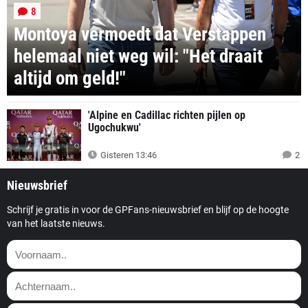
8
Montoya vermoedt dat Verstappen
helemaal niet weg wil: "Het draait
altijd om geld!"
'Alpine en Cadillac richten pijlen op
Ugochukwu'
Gisteren 13:46
2
Nieuwsbrief
Schrijf je gratis in voor de GPFans-nieuwsbrief en blijf op de hoogte
van het laatste nieuws.