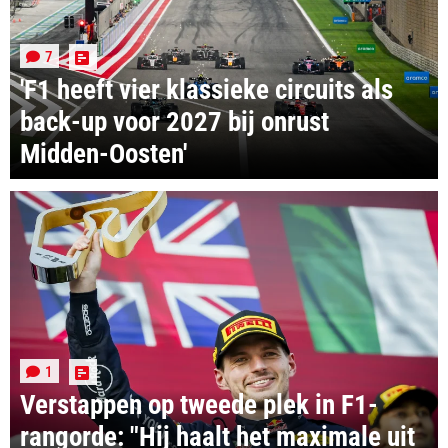
7
'F1 heeft vier klassieke circuits als
back-up voor 2027 bij onrust
Midden-Oosten'
1
Verstappen op tweede plek in F1-
rangorde: "Hij haalt het maximale uit