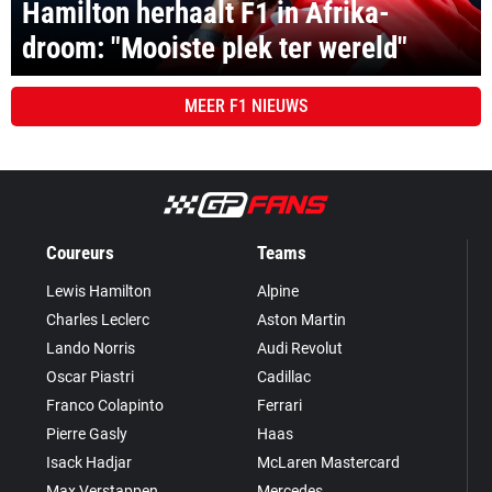
Hamilton herhaalt F1 in Afrika-
droom: "Mooiste plek ter wereld"
MEER
F1 NIEUWS
Coureurs
Teams
Lewis Hamilton
Alpine
Charles Leclerc
Aston Martin
Lando Norris
Audi Revolut
Oscar Piastri
Cadillac
Franco Colapinto
Ferrari
Pierre Gasly
Haas
Isack Hadjar
McLaren Mastercard
Max Verstappen
Mercedes