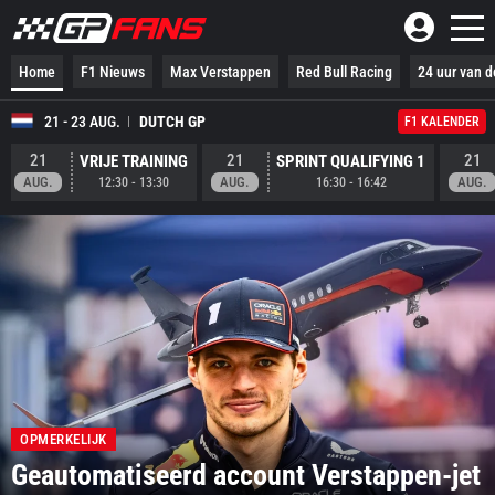
Home
F1 Nieuws
Max Verstappen
Red Bull Racing
24 uur van d
21 - 23 AUG.
DUTCH GP
F1 KALENDER
21
21
21
VRIJE TRAINING
SPRINT QUALIFYING 1
AUG.
AUG.
AUG.
12:30
-
13:30
16:30
-
16:42
OPMERKELIJK
Geautomatiseerd account Verstappen-jet