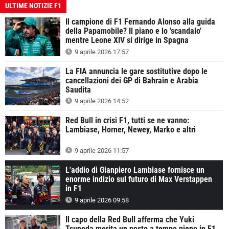
ULTIME NOTIZIE F1
Il campione di F1 Fernando Alonso alla guida
della Papamobile? Il piano e lo 'scandalo'
mentre Leone XIV si dirige in Spagna
9 aprile 2026 17:57
La FIA annuncia le gare sostitutive dopo le
cancellazioni dei GP di Bahrain e Arabia
Saudita
9 aprile 2026 14:52
Red Bull in crisi F1, tutti se ne vanno:
Lambiase, Horner, Newey, Marko e altri
9 aprile 2026 11:57
L'addio di Gianpiero Lambiase fornisce un
enorme indizio sul futuro di Max Verstappen
in F1
9 aprile 2026 09:58
Il capo della Red Bull afferma che Yuki
Tsunoda merita un posto a tempo pieno in F1