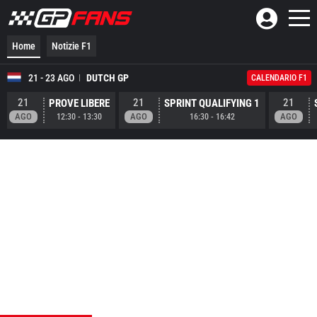
Home
Notizie F1
21 - 23 AGO
DUTCH GP
CALENDARIO F1
21
21
21
PROVE LIBERE
SPRINT QUALIFYING 1
AGO
AGO
AGO
12:30
-
13:30
16:30
-
16:42