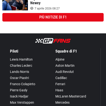
Newey
7 aprile 2026 08:27
PIÙ
NOTIZIE DI F1
Piloti
Squadre di F1
Lewis Hamilton
Alpine
Charles Leclerc
Aston Martin
Lando Norris
Audi Revolut
Oscar Piastri
Cadillac
Franco Colapinto
Ferrari
Pierre Gasly
Haas
Isack Hadjar
McLaren Mastercard
Max Verstappen
Mercedes