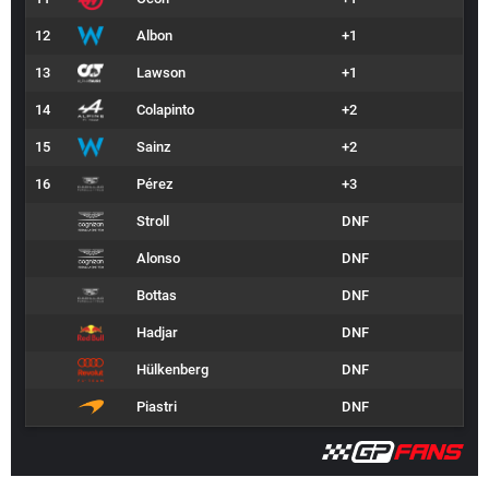
12
Albon
+1
13
Lawson
+1
14
Colapinto
+2
15
Sainz
+2
16
Pérez
+3
Stroll
DNF
Alonso
DNF
Bottas
DNF
Hadjar
DNF
Hülkenberg
DNF
Piastri
DNF