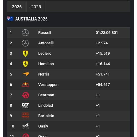
2026
2025
AUSTRALIA 2026
1
Russell
01:23:06.801
2
Antonelli
+2.974
3
Leclerc
+15.519
4
Hamilton
+16.144
5
Norris
+51.741
6
Verstappen
+54.617
7
Bearman
+1
8
Lindblad
+1
9
Bortoleto
+1
10
Gasly
+1
11
Ocon
+1