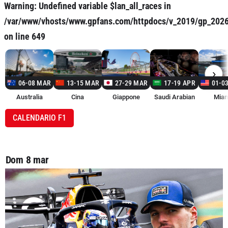
Warning
: Undefined variable $lan_all_races in
/var/www/vhosts/www.gpfans.com/httpdocs/v_2019/gp_202
on line
649
›
06-08 MAR
13-15 MAR
27-29 MAR
17-19 APR
01-0
Australia
Cina
Giappone
Saudi Arabian
Miam
CALENDARIO F1
Dom 8 mar