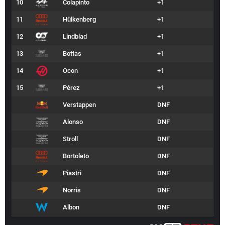
10
Colapinto
+1
11
Hülkenberg
+1
12
Lindblad
+1
13
Bottas
+1
14
Ocon
+1
15
Pérez
+1
Verstappen
DNF
Alonso
DNF
Stroll
DNF
Bortoleto
DNF
Piastri
DNF
Norris
DNF
Albon
DNF