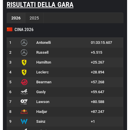
RISULTATI DELLA GARA
2026
2025
CINA 2026
1
Antonelli
01:33:15.607
2
Russell
+5.515
3
Hamilton
+25.267
4
Leclerc
+28.894
5
Bearman
+57.268
6
Gasly
+59.647
7
Lawson
+80.588
8
Hadjar
+87.247
9
Sainz
+1