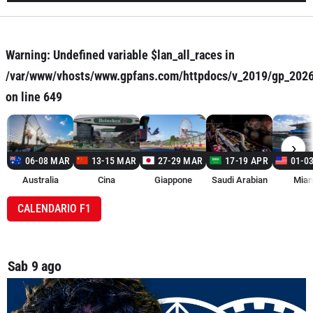
Warning
: Undefined variable $lan_all_races in
/var/www/vhosts/www.gpfans.com/httpdocs/v_2019/gp_202
on line
649
›
06-08 MAR
13-15 MAR
27-29 MAR
17-19 APR
01-0
Australia
Cina
Giappone
Saudi Arabian
Miam
CALENDARIO F1
Sab 9 ago