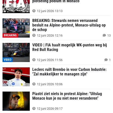
plotseling podium in Monaco
12 juni 2026 13:13
BREAKING: Stewards nemen verrassend
besluit na Alpine-protest, Monaco-uitslag op
de schop
BREAKING
12 juni 2026 12:16
13
VIDEO | FIA haalt mogelijk WK-punten weg bij
Red Bull Racing
VIDEO
12 juni 2026 11:56
1
Leclerc ruilt Brembo in voor Carbon Industrie:
"Zal makkelijker te managen zijn"
12 juni 2026 10:06
Piastri ziet niets in protest Alpine: "Uitslag
Monaco kun je nu niet meer veranderen"
12 juni 2026 09:17