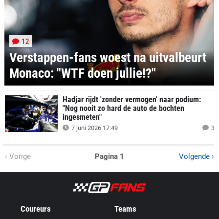
12
Verstappen-fans woest na uitvalbeurt
Monaco: "WTF doen jullie!?"
Hadjar rijdt 'zonder vermogen' naar podium:
"Nog nooit zo hard de auto de bochten
ingesmeten"
7 juni 2026 17:49
3
‹ Vorige
Pagina 1
Volgende ›
Coureurs
Teams