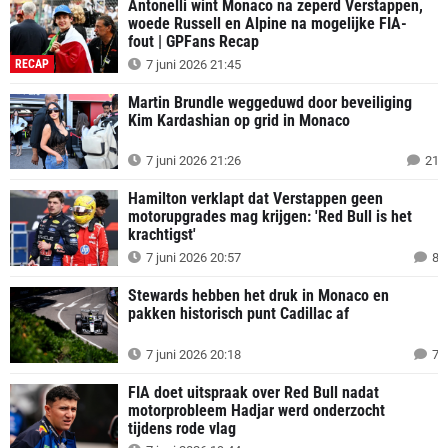
Antonelli wint Monaco na zeperd Verstappen,
woede Russell en Alpine na mogelijke FIA-
fout | GPFans Recap
RECAP
7 juni 2026 21:45
Martin Brundle weggeduwd door beveiliging
Kim Kardashian op grid in Monaco
7 juni 2026 21:26
21
Hamilton verklapt dat Verstappen geen
motorupgrades mag krijgen: 'Red Bull is het
krachtigst'
7 juni 2026 20:57
8
Stewards hebben het druk in Monaco en
pakken historisch punt Cadillac af
7 juni 2026 20:18
7
FIA doet uitspraak over Red Bull nadat
motorprobleem Hadjar werd onderzocht
tijdens rode vlag