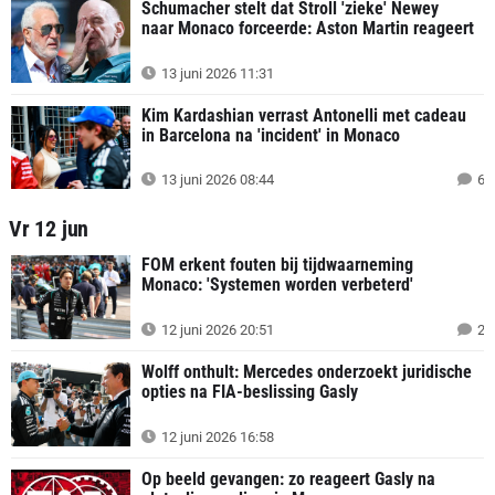
Schumacher stelt dat Stroll 'zieke' Newey
naar Monaco forceerde: Aston Martin reageert
13 juni 2026 11:31
Kim Kardashian verrast Antonelli met cadeau
in Barcelona na 'incident' in Monaco
13 juni 2026 08:44
6
Vr 12 jun
FOM erkent fouten bij tijdwaarneming
Monaco: 'Systemen worden verbeterd'
12 juni 2026 20:51
2
Wolff onthult: Mercedes onderzoekt juridische
opties na FIA-beslissing Gasly
12 juni 2026 16:58
Op beeld gevangen: zo reageert Gasly na