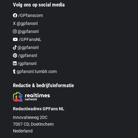
Volg ons op social media
/GPfanscom
X @gpfansnl
@gpfansnl
/GPFansNL
@gpfansnl
/gpfansnl
/gpfansnl
gpfansnl.tumblr.com
Redactie & bedrijfsinformatie
Redactieadres GPFans NL
Innovatieweg 20C
7007 CD, Doetinchem
Nederland