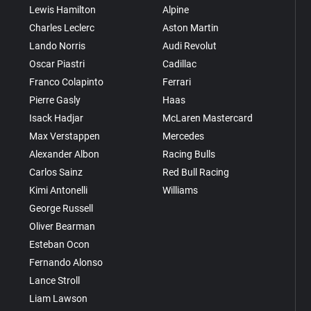
Lewis Hamilton
Alpine
Charles Leclerc
Aston Martin
Lando Norris
Audi Revolut
Oscar Piastri
Cadillac
Franco Colapinto
Ferrari
Pierre Gasly
Haas
Isack Hadjar
McLaren Mastercard
Max Verstappen
Mercedes
Alexander Albon
Racing Bulls
Carlos Sainz
Red Bull Racing
Kimi Antonelli
Williams
George Russell
Oliver Bearman
Esteban Ocon
Fernando Alonso
Lance Stroll
Liam Lawson