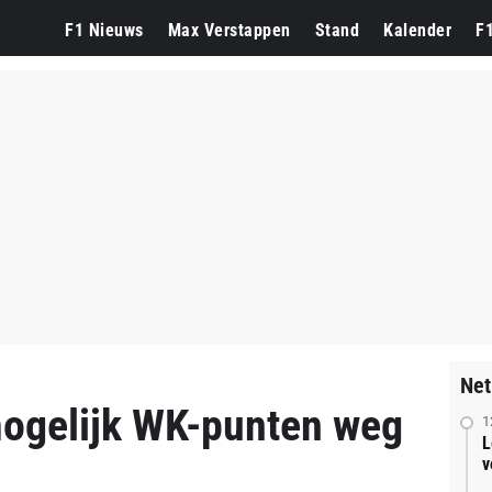
F1 Nieuws
Max Verstappen
Stand
Kalender
F
Net
mogelijk WK-punten weg
1
L
v