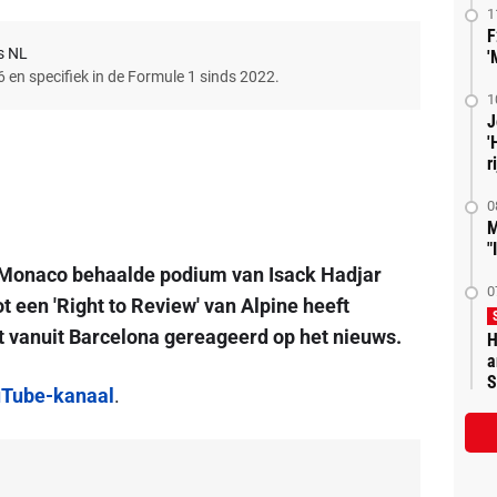
1
F
s NL
'
6 en specifiek in de Formule 1 sinds 2022.
1
J
'
r
0
M
"
in Monaco behaalde podium van Isack Hadjar
0
ot een 'Right to Review' van Alpine heeft
t vanuit Barcelona gereageerd op het nieuws.
H
a
S
Tube-kanaal
.