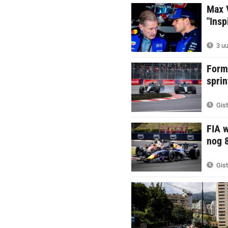
Max 
"Insp
3 uu
Form
sprin
Gist
FIA w
nog 8
Gist