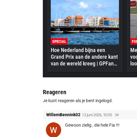
SPECIAL
FO
Hoe Nederland bijna een
Mer
Grand Prix aan de andere kant
vo
van de wereld kreeg | GPFans
loo
Special
Reageren
Je kunt reageren als je bent ingelogd.
WillemBennink02
12 juni 2026, 10:35
Gewoon zielig , die hele Fia !!!