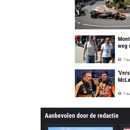
Mont
weg w
7 au
'Vers
McLar
7 au
Aanbevolen door de redactie