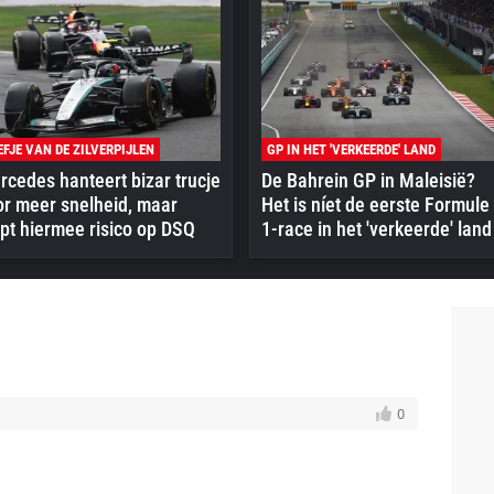
EFJE VAN DE ZILVERPIJLEN
GP IN HET 'VERKEERDE' LAND
cedes hanteert bizar trucje
De Bahrein GP in Maleisië?
or meer snelheid, maar
Het is níet de eerste Formule
pt hiermee risico op DSQ
1-race in het 'verkeerde' land
0