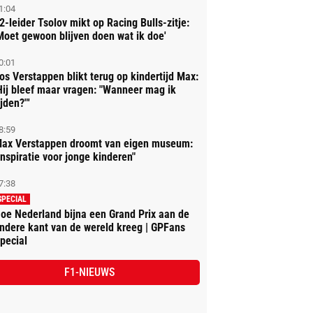
1:04
2-leider Tsolov mikt op Racing Bulls-zitje:
Moet gewoon blijven doen wat ik doe'
0:01
os Verstappen blikt terug op kindertijd Max:
Hij bleef maar vragen: "Wanneer mag ik
ijden?"'
8:59
ax Verstappen droomt van eigen museum:
Inspiratie voor jonge kinderen"
7:38
SPECIAL
oe Nederland bijna een Grand Prix aan de
ndere kant van de wereld kreeg | GPFans
pecial
F1-NIEUWS