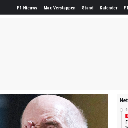
F1 Nieuws
Max Verstappen
Stand
Kalender
F
Net
6
F
'