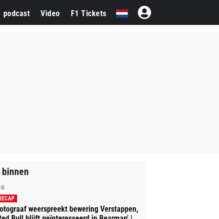
1 podcast
Video
F1 Tickets
 binnen
-8
RECAP
otograaf weerspreekt bewering Verstappen,
Red Bull blijft geïnteresseerd in Bearman' |