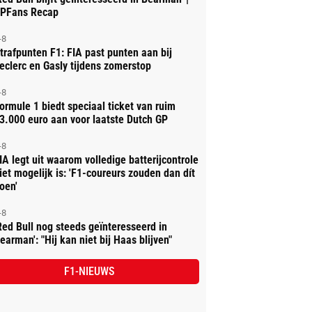
PFans Recap
-8
trafpunten F1: FIA past punten aan bij
eclerc en Gasly tijdens zomerstop
-8
ormule 1 biedt speciaal ticket van ruim
3.000 euro aan voor laatste Dutch GP
-8
IA legt uit waarom volledige batterijcontrole
iet mogelijk is: 'F1-coureurs zouden dan dít
oen'
-8
Red Bull nog steeds geïnteresseerd in
earman': "Hij kan niet bij Haas blijven"
F1-NIEUWS