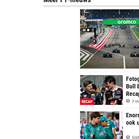
Foto
Bull 
Reca
3 uu
RECAP
Enor
ook 
Gist