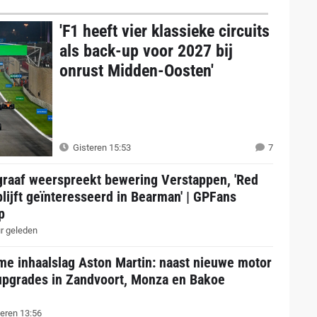
'F1 heeft vier klassieke circuits
als back-up voor 2027 bij
onrust Midden-Oosten'
Gisteren 15:53
7
graaf weerspreekt bewering Verstappen, 'Red
blijft geïnteresseerd in Bearman' | GPFans
p
r geleden
me inhaalslag Aston Martin: naast nieuwe motor
upgrades in Zandvoort, Monza en Bakoe
eren 13:56