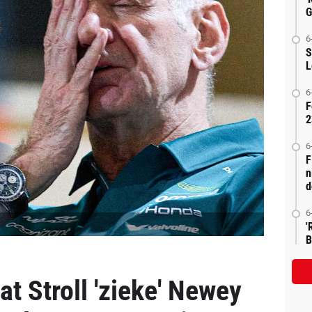
G
6
S
L
6
F
2
6
F
n
d
6
'
B
t Stroll 'zieke' Newey