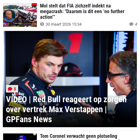
Mol stelt dat FIA zichzelf indekt na
megacrash: "Daarom is dit een ‘no further
action’"
30 maart 2026 15:34
4
8
VIDEO | Red Bull reageert op zorgen
over vertrek Max Verstappen |
GPFans News
VIDEO
Tom Coronel verwacht geen plotseling