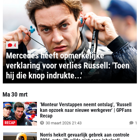
4
Mercedes heeft opmerkelijke
verklaring voor verlies Russell: 'Toen
hij die knop indrukte...'
Ma 30 mrt
'Monteur Verstappen neemt ontslag', 'Russell
kan opzoek naar nieuwe werkgever' | GPFans
Recap
RECAP
30 maart 2026 21:43
1
Norris hekelt gevaarlijk gebrek aan controle