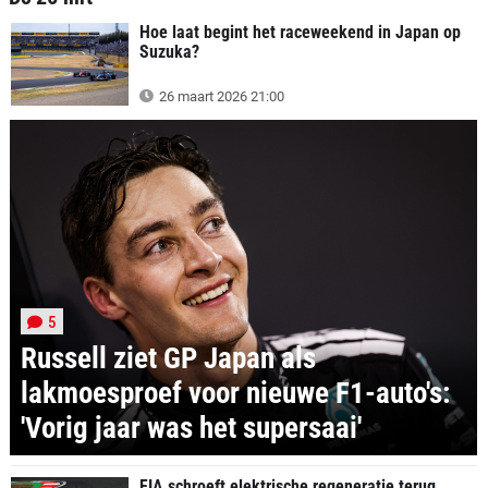
Hoe laat begint het raceweekend in Japan op
Suzuka?
26 maart 2026 21:00
5
Russell ziet GP Japan als
lakmoesproef voor nieuwe F1-auto's:
'Vorig jaar was het supersaai'
FIA schroeft elektrische regeneratie terug