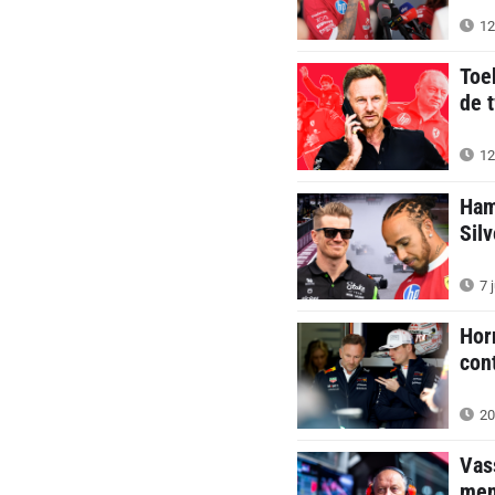
12 
Toe
de 
12 
Hami
Sil
7 j
Hor
con
20
Vas
men