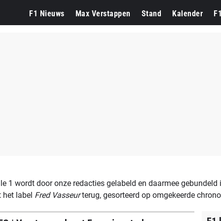
Aston Martin
Lando Norris
F1 Nieuws
Max Verstappen
Stand
Kalender
F
e 1 wordt door onze redacties gelabeld en daarmee gebundeld i
 het label
Fred Vasseur
terug, gesorteerd op omgekeerde chrono