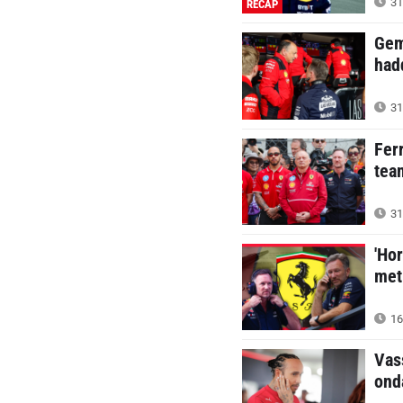
31 
RECAP
Gem
had
31 
Fer
tea
31 
'Ho
met
16 
Vas
ond