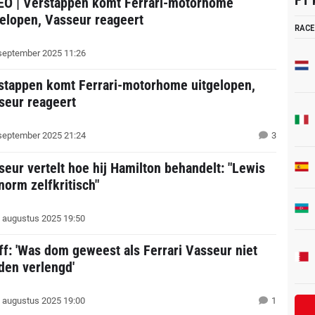
F1 
EO | Verstappen komt Ferrari-motorhome
gelopen, Vasseur reageert
RACE
september 2025 11:26
stappen komt Ferrari-motorhome uitgelopen,
seur reageert
september 2025 21:24
3
seur vertelt hoe hij Hamilton behandelt: "Lewis
norm zelfkritisch"
 augustus 2025 19:50
ff: 'Was dom geweest als Ferrari Vasseur niet
den verlengd'
 augustus 2025 19:00
1