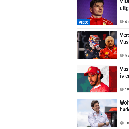
VID
uit
6 
VIDEO
Ver
Vas
5 
Vas
is e
19
Wol
had
10