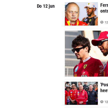
Fer
Do 12 jun
ont
12
'Pos
hee
12