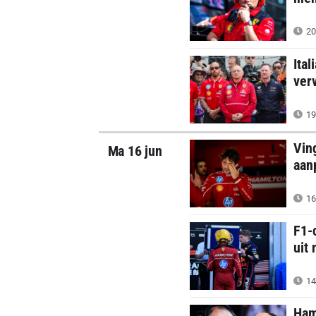
20
Ital
ver
19
Vin
Ma 16 jun
aan
16
F1-
uit
14
Ham