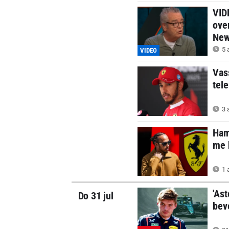
VID
ove
Ne
5 
VIDEO
Vas
tel
3 
Ham
me 
1 
'As
Do 31 jul
bev