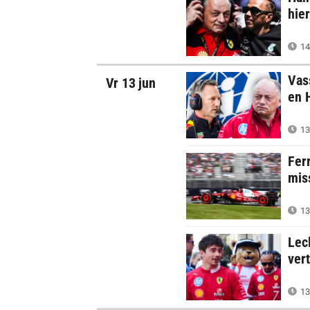
hier
14
Vas
Vr 13 jun
en 
13
Fer
miss
13
Lec
vert
13