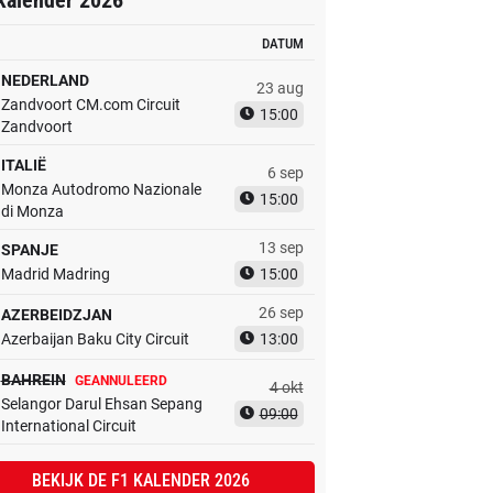
kalender 2026
DATUM
NEDERLAND
23 aug
Zandvoort CM.com Circuit
15:00
Zandvoort
ITALIË
6 sep
Monza Autodromo Nazionale
15:00
di Monza
13 sep
SPANJE
Madrid Madring
15:00
26 sep
AZERBEIDZJAN
Azerbaijan Baku City Circuit
13:00
BAHREIN
GEANNULEERD
4 okt
Selangor Darul Ehsan Sepang
09:00
International Circuit
BEKIJK DE F1 KALENDER 2026