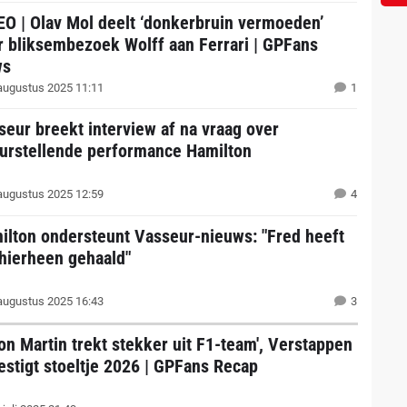
EO | Olav Mol deelt ‘donkerbruin vermoeden’
r bliksembezoek Wolff aan Ferrari | GPFans
ws
augustus 2025 11:11
1
seur breekt interview af na vraag over
eurstellende performance Hamilton
augustus 2025 12:59
4
ilton ondersteunt Vasseur-nieuws: "Fred heeft
hierheen gehaald"
augustus 2025 16:43
3
ton Martin trekt stekker uit F1-team', Verstappen
estigt stoeltje 2026 | GPFans Recap