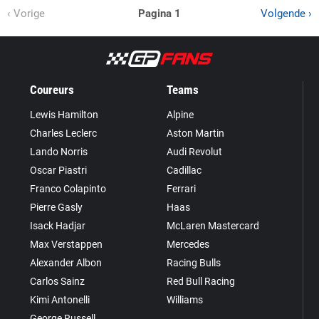
‹ Vorige
Pagina 1
Volgende ›
Coureurs
Teams
Lewis Hamilton
Alpine
Charles Leclerc
Aston Martin
Lando Norris
Audi Revolut
Oscar Piastri
Cadillac
Franco Colapinto
Ferrari
Pierre Gasly
Haas
Isack Hadjar
McLaren Mastercard
Max Verstappen
Mercedes
Alexander Albon
Racing Bulls
Carlos Sainz
Red Bull Racing
Kimi Antonelli
Williams
George Russell