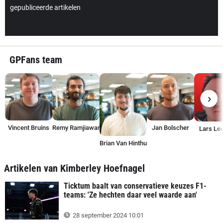
gepubliceerde artikelen
GPFans team
›
Vincent Bruins
Remy Ramjiawan
Jan Bolscher
Lars Lee
Brian Van Hinthum
Artikelen van Kimberley Hoefnagel
Ticktum baalt van conservatieve keuzes F1-
teams: 'Ze hechten daar veel waarde aan'
28 september 2024 10:01