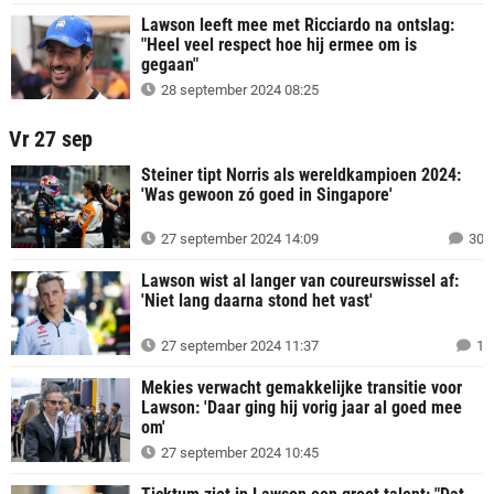
Lawson leeft mee met Ricciardo na ontslag:
"Heel veel respect hoe hij ermee om is
gegaan"
28 september 2024 08:25
Vr 27 sep
Steiner tipt Norris als wereldkampioen 2024:
'Was gewoon zó goed in Singapore'
27 september 2024 14:09
30
Lawson wist al langer van coureurswissel af:
'Niet lang daarna stond het vast'
27 september 2024 11:37
1
Mekies verwacht gemakkelijke transitie voor
Lawson: 'Daar ging hij vorig jaar al goed mee
om'
27 september 2024 10:45