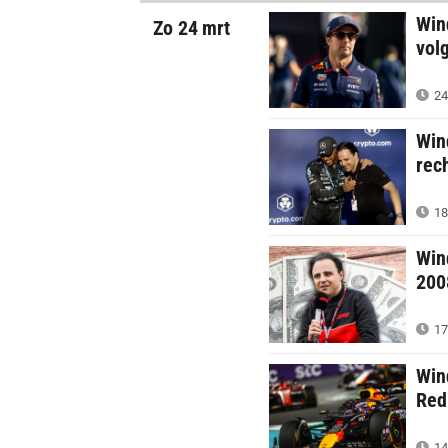
Win
Zo 24 mrt
vol
24
Win
rec
18
Win
200
17
Wind
Red
14