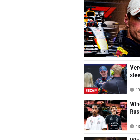
Ver
sle
13
RECAP
Win
Rus
13