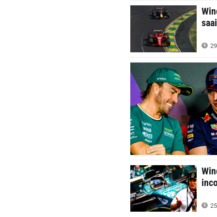
Win
saa
29
Win
inc
25