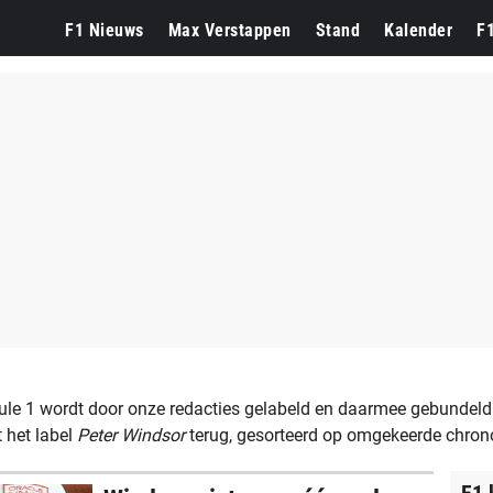
F1 Dutch Grand Prix
Lewis Hamilton
F1 Nieuws
Max Verstappen
Stand
Kalender
F
le 1 wordt door onze redacties gelabeld en daarmee gebundeld 
 het label
Peter Windsor
terug, gesorteerd op omgekeerde chron