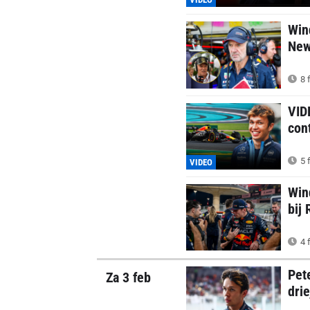
Win
New
8 
VID
con
5 
VIDEO
Win
bij 
4 
Pet
Za 3 feb
dri