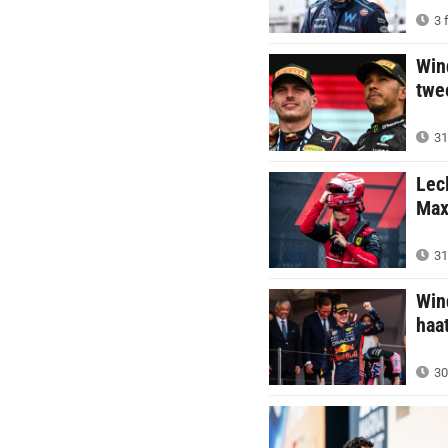
3 
Win
twe
31
Lec
Max
31
Win
haat
30