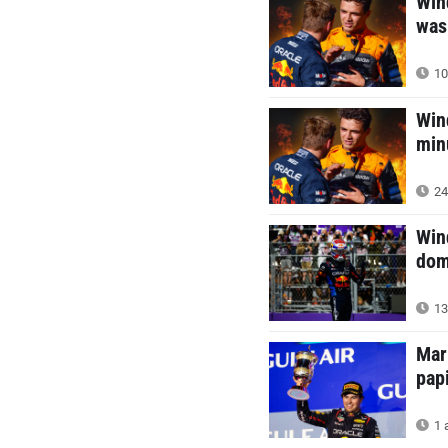
Win
was 
10
Win
min
24
Win
dom
13
Mar
pap
1 