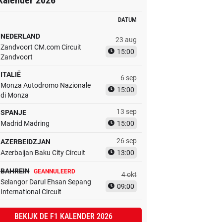
kalender 2026
DATUM
NEDERLAND
23 aug
Zandvoort CM.com Circuit
15:00
Zandvoort
ITALIË
6 sep
Monza Autodromo Nazionale
15:00
di Monza
13 sep
SPANJE
Madrid Madring
15:00
26 sep
AZERBEIDZJAN
Azerbaijan Baku City Circuit
13:00
BAHREIN
GEANNULEERD
4 okt
Selangor Darul Ehsan Sepang
09:00
International Circuit
BEKIJK DE F1 KALENDER 2026