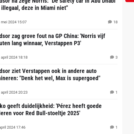
dsor na zege Norris: "De safety car in Abu Dhabi
illegaal, deze in Miami niet"
 mei 2024 15:07
18
dsor zag grove fout na GP China: 'Norris vijf
uten lang winnaar, Verstappen P3'
 april 2024 18:18
3
dsor ziet Verstappen ook in andere auto
ineren: "Denk het wel, Max is supergoed"
 april 2024 20:23
1
ko geeft duidelijkheid: 'Pérez heeft goede
ieren voor Red Bull-stoeltje 2025'
april 2024 17:46
1