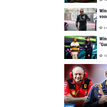
Win
voo
6 
Wind
"Gu
10
VIDEO