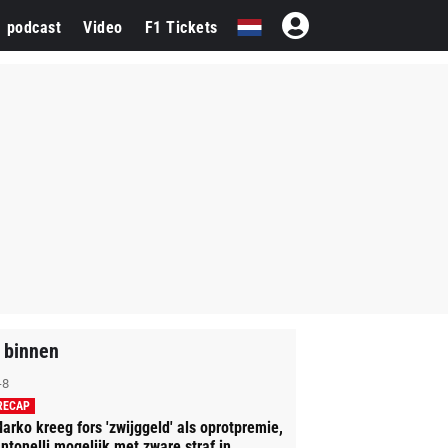
1 podcast
Video
F1 Tickets
 binnen
-8
RECAP
arko kreeg fors 'zwijggeld' als oprotpremie,
ntonelli mogelijk met zware straf in