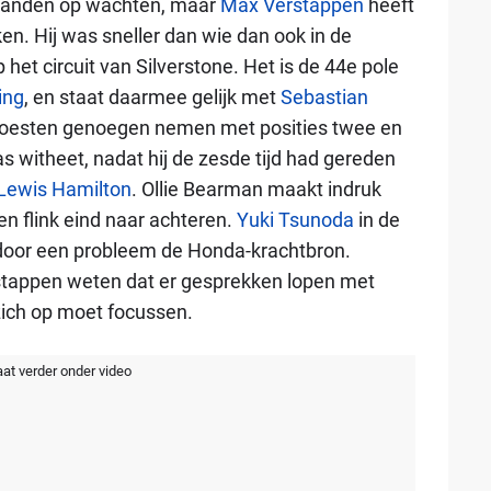
aanden op wachten, maar
Max Verstappen
heeft
ken. Hij was sneller dan wie dan ook in de
p het circuit van Silverstone. Het is de 44e pole
ing
, en staat daarmee gelijk met
Sebastian
esten genoegen nemen met posities twee en
 witheet, nadat hij de zesde tijd had gereden
Lewis Hamilton
. Ollie Bearman maakt indruk
en flink eind naar achteren.
Yuki Tsunoda
in de
n door een probleem de Honda-krachtbron.
tappen weten dat er gesprekken lopen met
 zich op moet focussen.
aat verder onder video