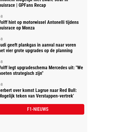
huisrace | GPFans Recap
-8
olff hint op motorwissel Antonelli tijdens
huisrace op Monza
-8
udi geeft plankgas in aanval naar voren
et vier grote upgrades op de planning
-8
olff legt upgradeschema Mercedes uit: "We
oeten strategisch zijn"
-8
erbert over komst Lagrue naar Red Bull:
Mogelijk teken van Verstappen-vertrek'
F1-NIEUWS