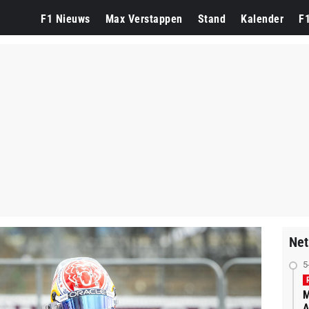
F1 Nieuws
Max Verstappen
Stand
Kalender
F
Net
5
M
A