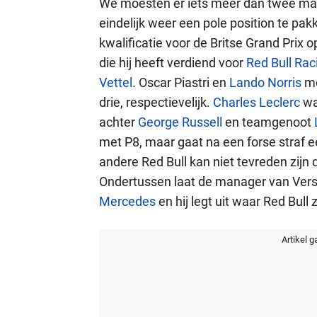
We moesten er iets meer dan twee m
eindelijk weer een pole position te pak
kwalificatie voor de Britse Grand Prix o
die hij heeft verdiend voor
Red Bull Rac
Vettel
. Oscar Piastri en
Lando Norris
mo
drie, respectievelijk.
Charles Leclerc
was
achter
George Russell
en teamgenoot
met P8, maar gaat na een forse straf e
andere Red Bull kan niet tevreden zij
Ondertussen laat de manager van Vers
Mercedes
en hij legt uit waar Red Bull
Artikel g