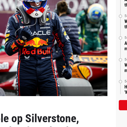
t
5
W
t
5
A
m
5
W
m
5
H
'
le op Silverstone,