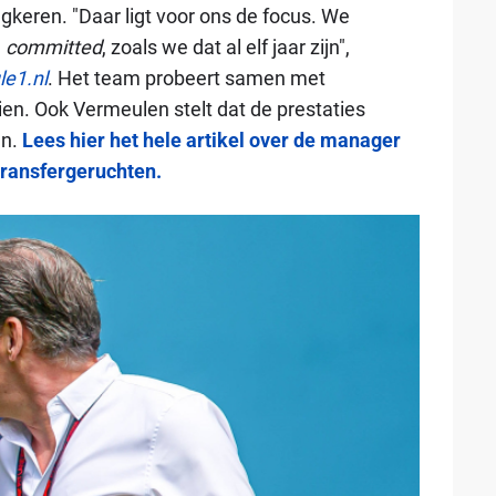
ugkeren. "Daar ligt voor ons de focus. We
n
committed
, zoals we dat al elf jaar zijn",
e1.nl
. Het team probeert samen met
ien. Ook Vermeulen stelt dat de prestaties
en.
Lees hier het hele artikel over de manager
transfergeruchten.