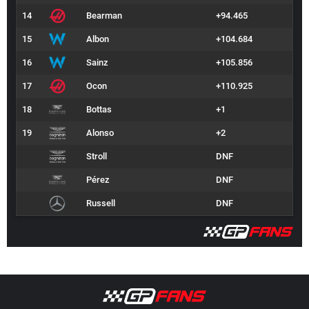
14
Bearman
+94.465
15
Albon
+104.684
16
Sainz
+105.856
17
Ocon
+110.925
18
Bottas
+1
19
Alonso
+2
Stroll
DNF
Pérez
DNF
Russell
DNF