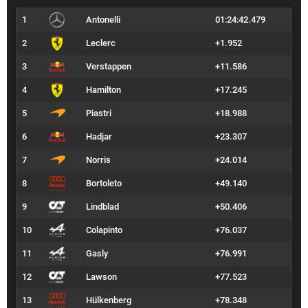
1
Antonelli
01:24:42.479
2
Leclerc
+1.952
3
Verstappen
+11.586
4
Hamilton
+17.245
5
Piastri
+18.988
6
Hadjar
+23.307
7
Norris
+24.014
8
Bortoleto
+49.140
9
Lindblad
+50.406
10
Colapinto
+76.037
11
Gasly
+76.991
12
Lawson
+77.523
13
Hülkenberg
+78.348