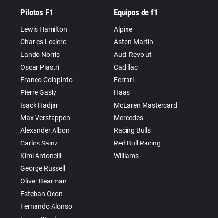
Pilotos F1
Equipos de f1
Lewis Hamilton
Alpine
Charles Leclerc
Aston Martin
Lando Norris
Audi Revolut
Oscar Piastri
Cadillac
Franco Colapinto
Ferrari
Pierre Gasly
Haas
Isack Hadjar
McLaren Mastercard
Max Verstappen
Mercedes
Alexander Albon
Racing Bulls
Carlos Sainz
Red Bull Racing
Kimi Antonelli
Williams
George Russell
Oliver Bearman
Esteban Ocon
Fernando Alonso