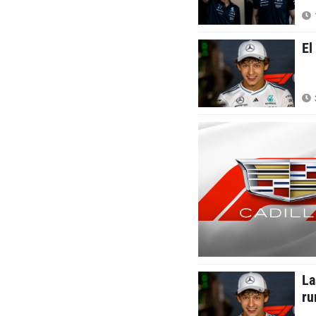
El
La
ru