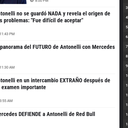
8:00 PM
3
tonelli no se guardó NADA y revela el origen de
4
s problemas: "Fue difícil de aceptar"
5
11:43 PM
6
 panorama del FUTURO de Antonelli con Mercedes
7
8
9
11:30 AM
1
tonelli en un intercambio EXTRAÑO después de
1
 examen importante
1
3:55 AM
1
rcedes DEFIENDE a Antonelli de Red Bull
1
1