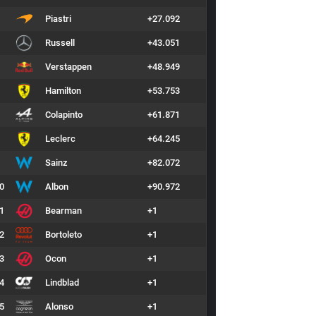
Piastri
+27.092
Russell
+43.051
Verstappen
+48.949
Hamilton
+53.753
Colapinto
+61.871
Leclerc
+64.245
Sainz
+82.072
0
Albon
+90.972
1
Bearman
+1
2
Bortoleto
+1
3
Ocon
+1
4
Lindblad
+1
5
Alonso
+1