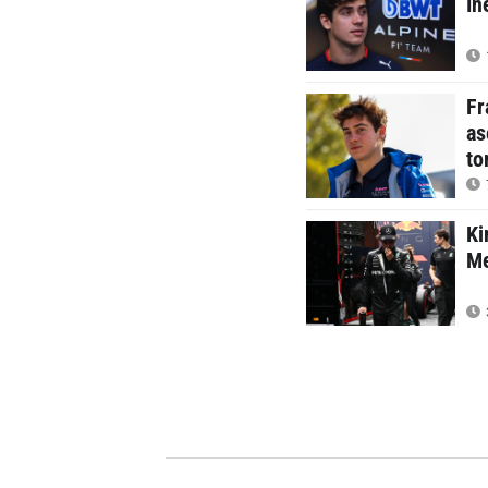
In
Fr
as
to
Ki
M