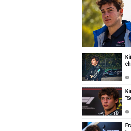
Ki
ch
Ki
"S
Fr