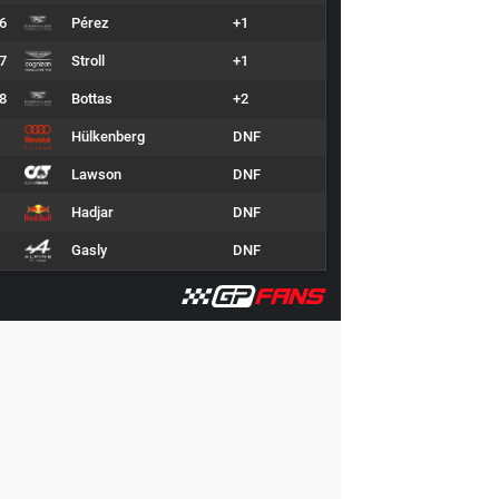
6
Pérez
+1
7
Stroll
+1
8
Bottas
+2
Hülkenberg
DNF
Lawson
DNF
Hadjar
DNF
Gasly
DNF