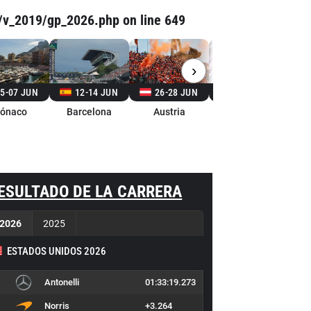
/v_2019/gp_2026.php
on line
649
›
5-07 JUN
12-14 JUN
26-28 JUN
03-05 JUL
ónaco
Barcelona
Austria
Gran Bretaña
ESULTADO DE LA CARRERA
2026
2025
ESTADOS UNIDOS 2026
Antonelli
01:33:19.273
Norris
+3.264