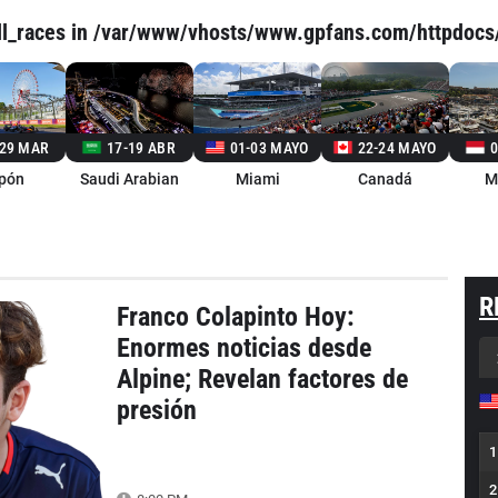
ll_races in
/var/www/vhosts/www.gpfans.com/httpdocs
-29 MAR
17-19 ABR
01-03 MAYO
22-24 MAYO
0
pón
Saudi Arabian
Miami
Canadá
M
R
Franco Colapinto Hoy:
Enormes noticias desde
Alpine; Revelan factores de
presión
1
2