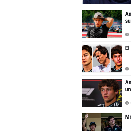
An
su
El
An
un
Me