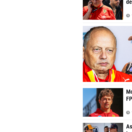
de
Mc
FP
As