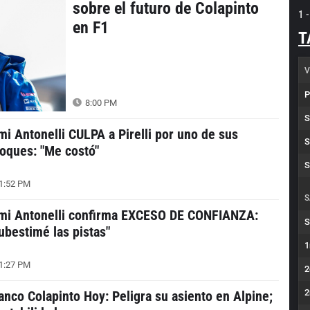
sobre el futuro de Colapinto
1 
en F1
T
V
P
8:00 PM
S
mi Antonelli CULPA a Pirelli por uno de sus
S
oques: "Me costó"
S
1:52 PM
S
mi Antonelli confirma EXCESO DE CONFIANZA:
S
ubestimé las pistas"
1
1:27 PM
2
2
anco Colapinto Hoy: Peligra su asiento en Alpine;