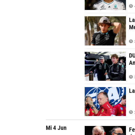
La
M
DU
An
La
Mi 4 Jun
Fe