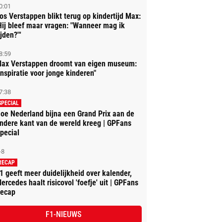
0:01
os Verstappen blikt terug op kindertijd Max:
Hij bleef maar vragen: "Wanneer mag ik
ijden?"'
8:59
ax Verstappen droomt van eigen museum:
Inspiratie voor jonge kinderen"
7:38
SPECIAL
oe Nederland bijna een Grand Prix aan de
ndere kant van de wereld kreeg | GPFans
pecial
-8
RECAP
1 geeft meer duidelijkheid over kalender,
ercedes haalt risicovol 'foefje' uit | GPFans
ecap
F1-NIEUWS