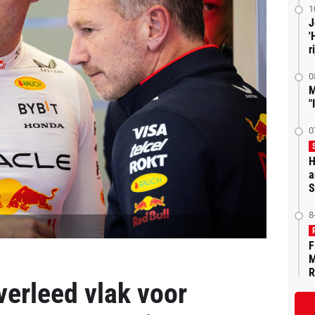
1
J
'
r
0
M
"
0
H
a
S
8
F
M
R
verleed vlak voor