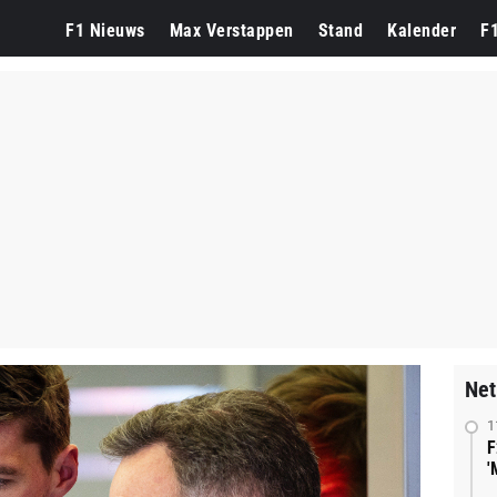
F1 Nieuws
Max Verstappen
Stand
Kalender
F
Net
1
F
'