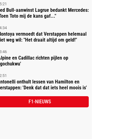
5:21
ed Bull-aanwinst Lagrue bedankt Mercedes:
Toen Toto mij de kans gaf..."
4:34
ontoya vermoedt dat Verstappen helemaal
iet weg wil: "Het draait altijd om geld!"
3:46
Alpine en Cadillac richten pijlen op
gochukwu'
2:51
ntonelli onthult lessen van Hamilton en
erstappen: 'Denk dat dat iets heel moois is'
F1-NIEUWS