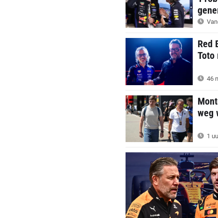
gener
Van
Red 
Toto 
46 m
Mont
weg w
1 uu