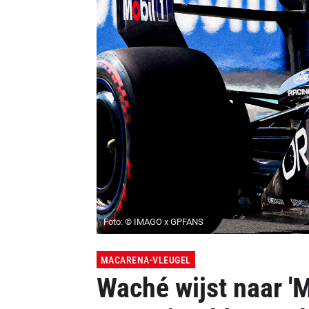
Foto: © IMAGO x GPFANS
MACARENA-VLEUGEL
Waché wijst naar '