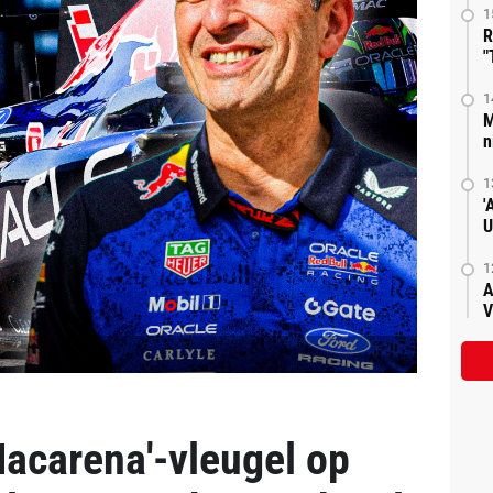
1
R
"
1
M
n
1
'
U
1
A
V
Macarena'-vleugel op