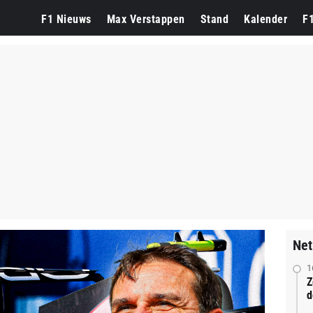
F1 Nieuws
Max Verstappen
Stand
Kalender
F
Net
1
Z
d