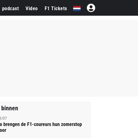
1 podcast
Video
F1 Tickets
 binnen
6:07
o brengen de F1-coureurs hun zomerstop
oor