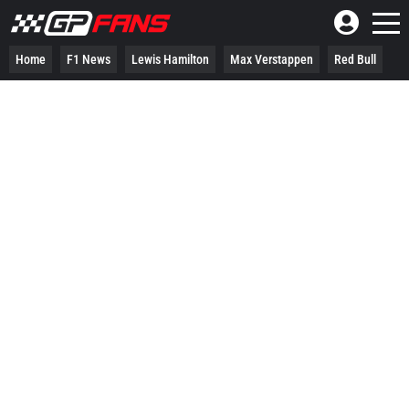
No results.
Home
F1 News
Lewis Hamilton
Max Verstappen
Red Bull