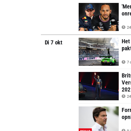
'Me
onr
24
Het
Di 7 okt
pak
7 
Bri
Ver
202
24
For
opn
9 