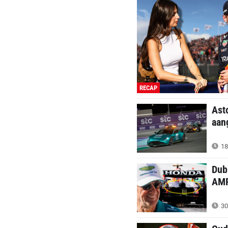
RECAP
Ast
aan
18
Dub
AM
30