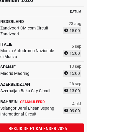
kalender 2026
DATUM
NEDERLAND
23 aug
Zandvoort CM.com Circuit
15:00
Zandvoort
ITALIË
6 sep
Monza Autodromo Nazionale
15:00
di Monza
13 sep
SPANJE
Madrid Madring
15:00
26 sep
AZERBEIDZJAN
Azerbaijan Baku City Circuit
13:00
BAHREIN
GEANNULEERD
4 okt
Selangor Darul Ehsan Sepang
09:00
International Circuit
BEKIJK DE F1 KALENDER 2026