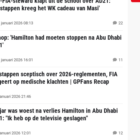
-FIA-steward klapt uit de school over AD21:
rstappen kreeg het WK cadeau van Masi'
 januari 2026 08:13
22
hop: 'Hamilton had moeten stoppen na Abu Dhabi
1'
 januari 2026 16:01
11
stappen sceptisch over 2026-reglementen, FIA
geert op medische klachten | GPFans Recap
januari 2026 21:46
jar was woest na verlies Hamilton in Abu Dhabi
1: "Ik heb op de televisie geslagen"
januari 2026 12:01
12