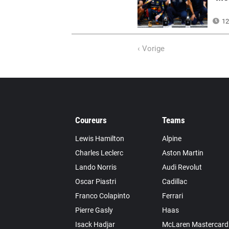
12
‹ Vorige
Coureurs
Teams
Lewis Hamilton
Alpine
Charles Leclerc
Aston Martin
Lando Norris
Audi Revolut
Oscar Piastri
Cadillac
Franco Colapinto
Ferrari
Pierre Gasly
Haas
Isack Hadjar
McLaren Mastercard