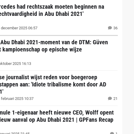
rcedes had rechtszaak moeten beginnen na
echtvaardigheid in Abu Dhabi 2021'
 december 2025 06:57
36
 Abu Dhabi 2021-moment van de DTM: Güven
t kampioenschap op epische wijze
oktober 2025 16:13
tse journalist wijst reden voor boegeroep
stappen aan: 'Idiote tribalisme komt door AD
1'
 februari 2025 10:37
21
mule 1-eigenaar heeft nieuwe CEO, Wolff opent
ieuw aanval op Abu Dhabi 2021 | GPFans Recap
januari 2025 21:45
1