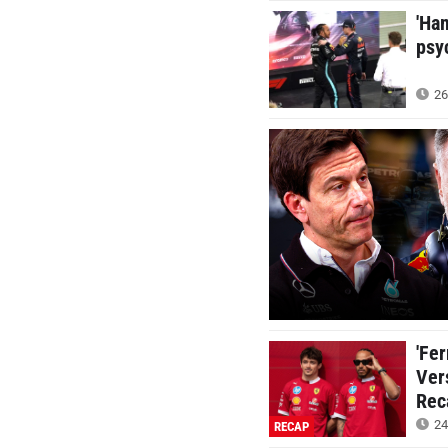
'Ha
psy
26
'Fe
Ver
Rec
24
RECAP