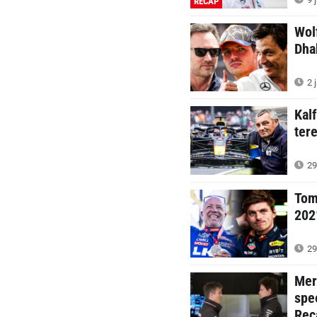
RECAP
Wol
Dha
2 
Kal
ter
29
Tom
2021
29
Mer
spe
Rec