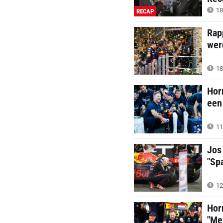
18
RECAP
Rap
wer
18
Hor
een
11
Jos
"Sp
12
Hor
"Me