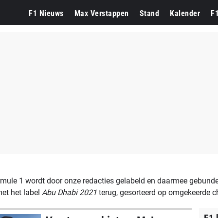
rcedes
F1 Dutch Grand Prix
F1 Nieuws
Max Verstappen
Stand
Kalender
F
mule 1 wordt door onze redacties gelabeld en daarmee gebundel
et het label
Abu Dhabi 2021
terug, gesorteerd op omgekeerde c