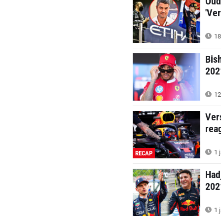
Oud
'Ve
18
Bis
202
12
Ver
rea
1 
RECAP
Had
202
1 