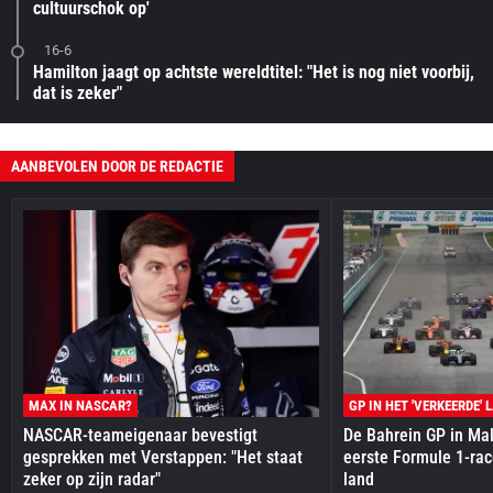
cultuurschok op'
16-6
Hamilton jaagt op achtste wereldtitel: "Het is nog niet voorbij,
dat is zeker"
AANBEVOLEN DOOR DE REDACTIE
MAX IN NASCAR?
GP IN HET 'VERKEERDE' 
NASCAR-teameigenaar bevestigt
De Bahrein GP in Mal
gesprekken met Verstappen: "Het staat
eerste Formule 1-race
zeker op zijn radar"
land