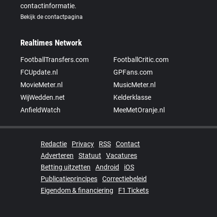
contactinformatie.
Bekijk de contactpagina
Realtimes Network
FootballTransfers.com
FootballCritic.com
FCUpdate.nl
GPFans.com
MovieMeter.nl
MusicMeter.nl
WijWedden.net
Kelderklasse
AnfieldWatch
MeeMetOranje.nl
Redactie
Privacy
RSS
Contact
Adverteren
Statuut
Vacatures
Betting uitzetten
Android
iOS
Publicatieprincipes
Correctiebeleid
Eigendom & financiering
F1 Tickets