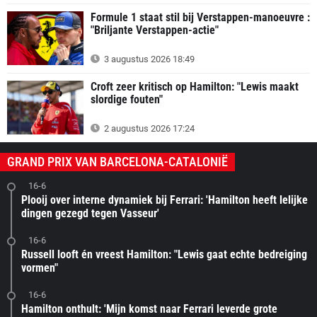
Formule 1 staat stil bij Verstappen-manoeuvre :
"Briljante Verstappen-actie"
3 augustus 2026 18:49
Croft zeer kritisch op Hamilton: "Lewis maakt
slordige fouten"
2 augustus 2026 17:24
GRAND PRIX VAN BARCELONA-CATALONIË
16-6
Plooij over interne dynamiek bij Ferrari: 'Hamilton heeft lelijke
dingen gezegd tegen Vasseur'
16-6
Russell looft én vreest Hamilton: "Lewis gaat echte bedreiging
vormen"
16-6
Hamilton onthult: 'Mijn komst naar Ferrari leverde grote