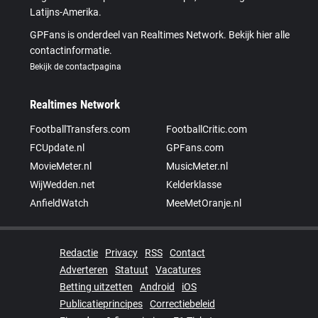
Latijns-Amerika.
GPFans is onderdeel van Realtimes Network. Bekijk hier alle
contactinformatie.
Bekijk de contactpagina
Realtimes Network
FootballTransfers.com
FootballCritic.com
FCUpdate.nl
GPFans.com
MovieMeter.nl
MusicMeter.nl
WijWedden.net
Kelderklasse
AnfieldWatch
MeeMetOranje.nl
Redactie
Privacy
RSS
Contact
Adverteren
Statuut
Vacatures
Betting uitzetten
Android
iOS
Publicatieprincipes
Correctiebeleid