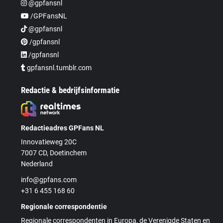
@gpfansnl
/GPFansNL
@gpfansnl
/gpfansnl
/gpfansnl
gpfansnl.tumblr.com
Redactie & bedrijfsinformatie
Redactieadres GPFans NL
Innovatieweg 20C
7007 CD, Doetinchem
Nederland
info@gpfans.com
+31 6 455 168 60
Regionale correspondentie
Regionale correspondenten in Europa, de Verenigde Staten en