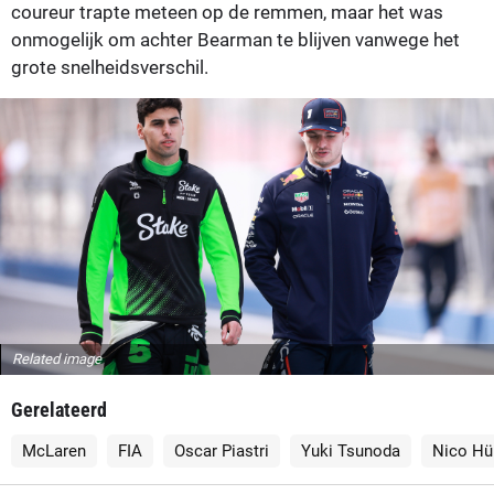
coureur trapte meteen op de remmen, maar het was
onmogelijk om achter Bearman te blijven vanwege het
grote snelheidsverschil.
Related image
Gerelateerd
McLaren
FIA
Oscar Piastri
Yuki Tsunoda
Nico Hü