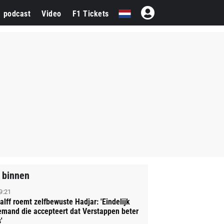
1 podcast
Video
F1 Tickets
 binnen
9:21
alff roemt zelfbewuste Hadjar: 'Eindelijk
emand die accepteert dat Verstappen beter
'