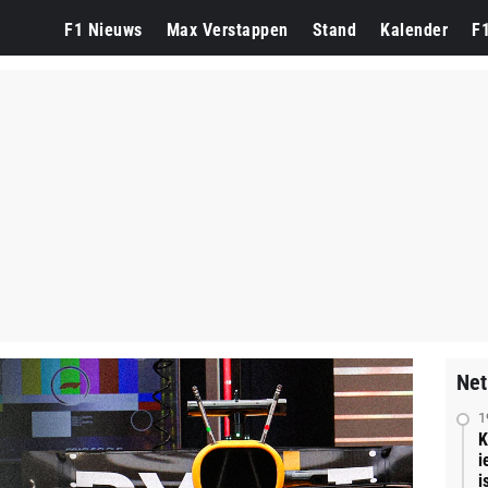
F1 Nieuws
Max Verstappen
Stand
Kalender
F
Net
1
K
i
is