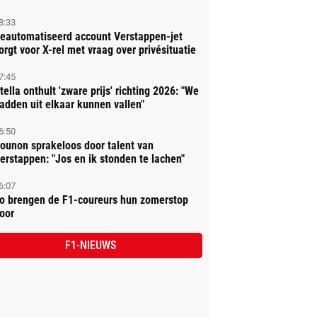
8:33
eautomatiseerd account Verstappen-jet
orgt voor X-rel met vraag over privésituatie
7:45
tella onthult 'zware prijs' richting 2026: "We
adden uit elkaar kunnen vallen"
6:50
ounon sprakeloos door talent van
erstappen: "Jos en ik stonden te lachen"
6:07
o brengen de F1-coureurs hun zomerstop
oor
F1-NIEUWS