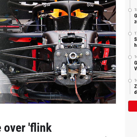
1
G
z
1
S
h
1
G
V
1
Z
d
over 'flink