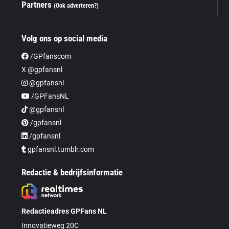
Partners
(Ook adverteren?)
Volg ons op social media
/GPfanscom
X @gpfansnl
@gpfansnl
/GPFansNL
@gpfansnl
/gpfansnl
/gpfansnl
gpfansnl.tumblr.com
Redactie & bedrijfsinformatie
Redactieadres GPFans NL
Innovatieweg 20C