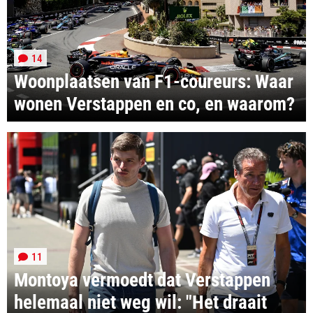
14
Woonplaatsen van F1-coureurs: Waar
wonen Verstappen en co, en waarom?
11
Montoya vermoedt dat Verstappen
helemaal niet weg wil: "Het draait