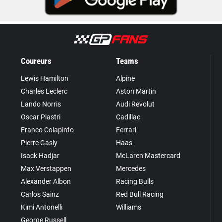
Coureurs
Teams
Lewis Hamilton
Alpine
Charles Leclerc
Aston Martin
Lando Norris
Audi Revolut
Oscar Piastri
Cadillac
Franco Colapinto
Ferrari
Pierre Gasly
Haas
Isack Hadjar
McLaren Mastercard
Max Verstappen
Mercedes
Alexander Albon
Racing Bulls
Carlos Sainz
Red Bull Racing
Kimi Antonelli
Williams
George Russell