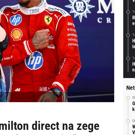
V
1
R
e
1
H
l
1
H
n
Net
0
G
k
0
milton direct na zege
W
V