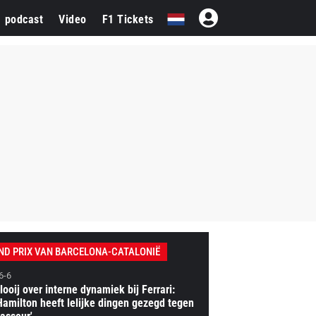
1 podcast
Video
F1 Tickets
ND PRIX VAN BARCELONA-CATALONIË
6-6
looij over interne dynamiek bij Ferrari:
Hamilton heeft lelijke dingen gezegd tegen