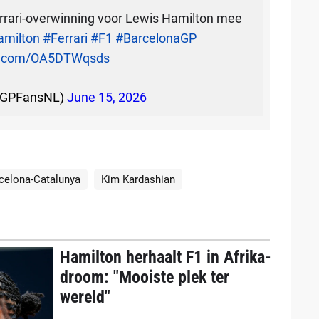
errari-overwinning voor Lewis Hamilton mee
milton
#Ferrari
#F1
#BarcelonaGP
er.com/OA5DTWqsds
@GPFansNL)
June 15, 2026
rcelona-Catalunya
Kim Kardashian
Hamilton herhaalt F1 in Afrika-
droom: "Mooiste plek ter
wereld"