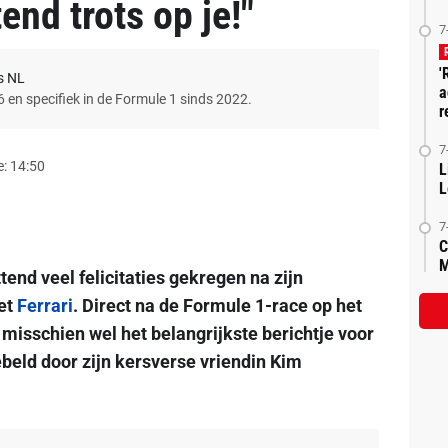
end trots op je!"
7
'
s NL
a
6 en specifiek in de Formule 1 sinds 2022.
r
7
: 14:50
L
L
7
C
M
tend veel felicitaties gekregen na zijn
et
Ferrari
. Direct na de Formule 1-race op het
isschien wel het belangrijkste berichtje voor
beld door zijn kersverse vriendin Kim