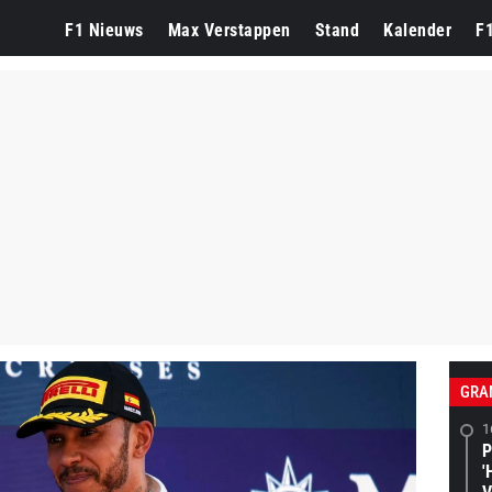
F1 Nieuws
Max Verstappen
Stand
Kalender
F
GRA
1
P
'