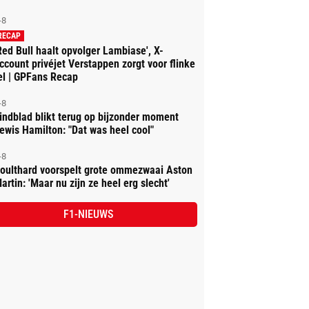
-8
RECAP
Red Bull haalt opvolger Lambiase', X-
ccount privéjet Verstappen zorgt voor flinke
el | GPFans Recap
-8
indblad blikt terug op bijzonder moment
ewis Hamilton: "Dat was heel cool"
-8
oulthard voorspelt grote ommezwaai Aston
artin: 'Maar nu zijn ze heel erg slecht'
F1-NIEUWS