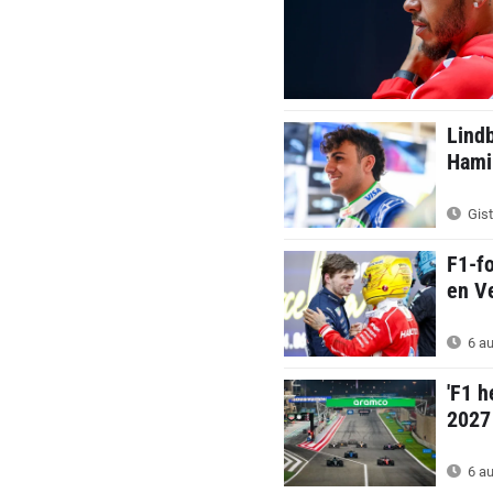
Lindb
Hamil
Gist
F1-f
en Ve
6 au
'F1 h
2027
6 au