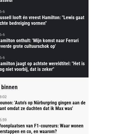
asseur'
6-6
ussell looft én vreest Hamilton: "Lewis gaat
chte bedreiging vormen"
6-6
amilton onthult: 'Mijn komst naar Ferrari
everde grote cultuurschok op'
6-6
amilton jaagt op achtste wereldtitel: "Het is
og niet voorbij, dat is zeker"
 binnen
8:02
ounon: 'Auto's op Nürburgring gingen aan de
ant omdat ze dachten dat ik Max was'
6:59
oonplaatsen van F1-coureurs: Waar wonen
erstappen en co, en waarom?