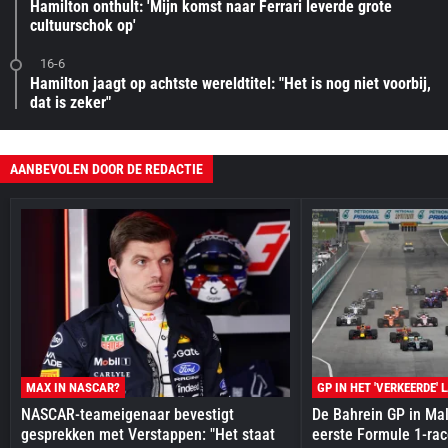
Hamilton onthult: 'Mijn komst naar Ferrari leverde grote
cultuurschok op'
16-6
Hamilton jaagt op achtste wereldtitel: "Het is nog niet voorbij,
dat is zeker"
AANBEVOLEN DOOR DE REDACTIE
MAX IN NASCAR?
GP IN HET 'VERKEERDE' 
NASCAR-teameigenaar bevestigt
De Bahrein GP in Mal
gesprekken met Verstappen: "Het staat
eerste Formule 1-race