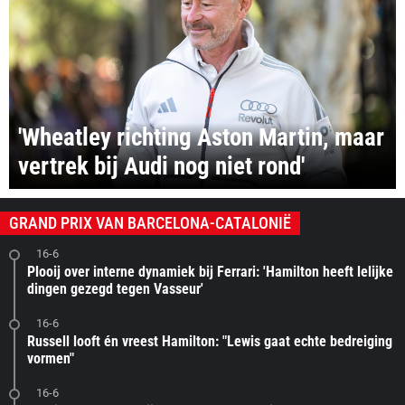
'Wheatley richting Aston Martin, maar
vertrek bij Audi nog niet rond'
GRAND PRIX VAN BARCELONA-CATALONIË
16-6
Plooij over interne dynamiek bij Ferrari: 'Hamilton heeft lelijke
dingen gezegd tegen Vasseur'
16-6
Russell looft én vreest Hamilton: "Lewis gaat echte bedreiging
vormen"
16-6