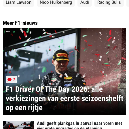
Liam Lawson
Nico Hülkenberg
Audi
Racing Bulls
Meer F1-nieuws
7
F1 Driver Of The Day 2026: alle
verkiezingen van eerste seizoenshelft
op een rijtje
Audi geeft plankgas in aanval naar voren met
vier grote upgrades op de planning