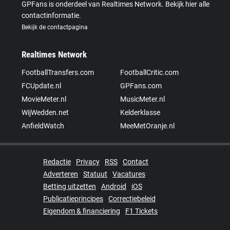
GPFans is onderdeel van Realtimes Network. Bekijk hier alle
contactinformatie.
Bekijk de contactpagina
Realtimes Network
FootballTransfers.com
FootballCritic.com
FCUpdate.nl
GPFans.com
MovieMeter.nl
MusicMeter.nl
WijWedden.net
Kelderklasse
AnfieldWatch
MeeMetOranje.nl
Redactie
Privacy
RSS
Contact
Adverteren
Statuut
Vacatures
Betting uitzetten
Android
iOS
Publicatieprincipes
Correctiebeleid
Eigendom & financiering
F1 Tickets