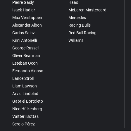
Pierre Gasly
Haas
Isack Hadjar
McLaren Mastercard
Max Verstappen
Mercedes
Alexander Albon
Racing Bulls
Carlos Sainz
Red Bull Racing
Kimi Antonelli
Williams
George Russell
Oliver Bearman
Esteban Ocon
Fernando Alonso
Lance Stroll
Liam Lawson
Arvid Lindblad
Gabriel Bortoleto
Nico Hülkenberg
Valtteri Bottas
Sergio Pérez