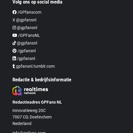
Volg ons op social media
/GPfanscom
X @gpfansnl
@gpfansnl
/GPFansNL
@gpfansnl
/gpfansnl
/gpfansnl
gpfansnl.tumblr.com
Redactie & bedrijfsinformatie
Redactieadres GPFans NL
Innovatieweg 20C
7007 CD, Doetinchem
Nederland
info@gpfans.com