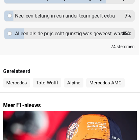
prijs zijn te groot.
Nee, een belang in een ander team geeft extra
7
%
politieke macht in de sport.
Alleen als de prijs echt gunstig was geweest, was het
15
%
een goede deal.
74
stemmen
Gerelateerd
Mercedes
Toto Wolff
Alpine
Mercedes-AMG
Meer F1-nieuws