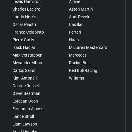
Lewis Hamilton
Alpine
Charles Leclerc
Aston Martin
Lando Norris
Audi Revolut
Oscar Piastri
Cadillac
Franco Colapinto
Ferrari
Pierre Gasly
Haas
Isack Hadjar
McLaren Mastercard
Max Verstappen
Mercedes
Alexander Albon
Racing Bulls
Carlos Sainz
Red Bull Racing
Kimi Antonelli
Williams
George Russell
Oliver Bearman
Esteban Ocon
Fernando Alonso
Lance Stroll
Liam Lawson
Arvid Lindblad