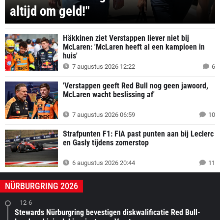
altijd om geld!"
Häkkinen ziet Verstappen liever niet bij
McLaren: 'McLaren heeft al een kampioen in
huis'
7 augustus 2026 12:22
6
'Verstappen geeft Red Bull nog geen jawoord,
McLaren wacht beslissing af'
7 augustus 2026 06:59
10
Strafpunten F1: FIA past punten aan bij Leclerc
en Gasly tijdens zomerstop
6 augustus 2026 20:44
11
NÜRBURGRING 2026
12-6
Stewards Nürburgring bevestigen diskwalificatie Red Bull-