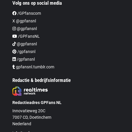
Volg ons op social media
/GPfanscom
X @gpfansnl
@gpfansnl
/GPFansNL
@gpfansnl
/gpfansnl
/gpfansnl
gpfansnl.tumblr.com
Redactie & bedrijfsinformatie
Redactieadres GPFans NL
Innovatieweg 20C
7007 CD, Doetinchem
Nederland