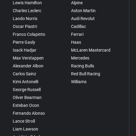
Lewis Hamilton
Alpine
Charles Leclerc
Aston Martin
Lando Norris
Audi Revolut
Oscar Piastri
Cadillac
Franco Colapinto
Ferrari
Pierre Gasly
Haas
Isack Hadjar
McLaren Mastercard
Max Verstappen
Mercedes
Alexander Albon
Racing Bulls
Carlos Sainz
Red Bull Racing
Kimi Antonelli
Williams
George Russell
Oliver Bearman
Esteban Ocon
Fernando Alonso
Lance Stroll
Liam Lawson