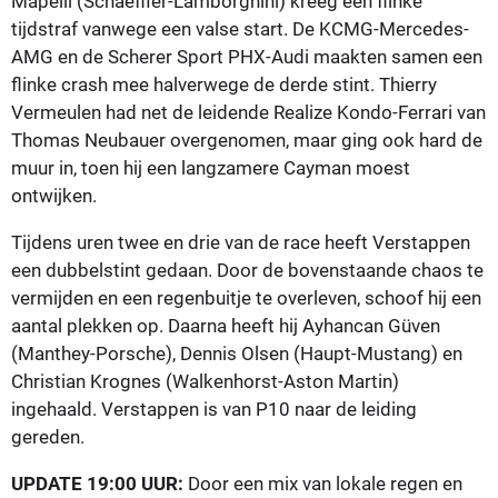
Mapelli (Schaeffler-Lamborghini) kreeg een flinke
tijdstraf vanwege een valse start. De KCMG-Mercedes-
AMG en de Scherer Sport PHX-Audi maakten samen een
flinke crash mee halverwege de derde stint. Thierry
Vermeulen had net de leidende Realize Kondo-Ferrari van
Thomas Neubauer overgenomen, maar ging ook hard de
muur in, toen hij een langzamere Cayman moest
ontwijken.
Tijdens uren twee en drie van de race heeft Verstappen
een dubbelstint gedaan. Door de bovenstaande chaos te
vermijden en een regenbuitje te overleven, schoof hij een
aantal plekken op. Daarna heeft hij Ayhancan Güven
(Manthey-Porsche), Dennis Olsen (Haupt-Mustang) en
Christian Krognes (Walkenhorst-Aston Martin)
ingehaald. Verstappen is van P10 naar de leiding
gereden.
UPDATE 19:00 UUR:
Door een mix van lokale regen en