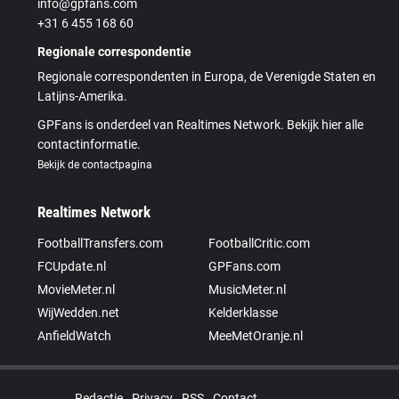
info@gpfans.com
+31 6 455 168 60
Regionale correspondentie
Regionale correspondenten in Europa, de Verenigde Staten en
Latijns-Amerika.
GPFans is onderdeel van Realtimes Network. Bekijk hier alle
contactinformatie.
Bekijk de contactpagina
Realtimes Network
FootballTransfers.com
FootballCritic.com
FCUpdate.nl
GPFans.com
MovieMeter.nl
MusicMeter.nl
WijWedden.net
Kelderklasse
AnfieldWatch
MeeMetOranje.nl
Redactie
Privacy
RSS
Contact