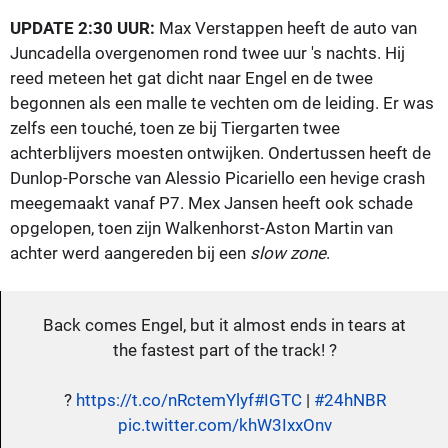
UPDATE 2:30 UUR:
Max Verstappen heeft de auto van
Juncadella overgenomen rond twee uur 's nachts. Hij
reed meteen het gat dicht naar Engel en de twee
begonnen als een malle te vechten om de leiding. Er was
zelfs een touché, toen ze bij Tiergarten twee
achterblijvers moesten ontwijken. Ondertussen heeft de
Dunlop-Porsche van Alessio Picariello een hevige crash
meegemaakt vanaf P7. Mex Jansen heeft ook schade
opgelopen, toen zijn Walkenhorst-Aston Martin van
achter werd aangereden bij een
slow zone
.
Back comes Engel, but it almost ends in tears at
the fastest part of the track! ?
?
https://t.co/nRctemYlyf
#IGTC
|
#24hNBR
pic.twitter.com/khW3IxxOnv