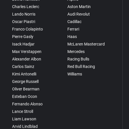
Charles Leclerc
Aston Martin
Lando Norris
Audi Revolut
Oscar Piastri
Cadillac
Franco Colapinto
Ferrari
Pierre Gasly
Haas
Isack Hadjar
McLaren Mastercard
Max Verstappen
Mercedes
Alexander Albon
Racing Bulls
Carlos Sainz
Red Bull Racing
Kimi Antonelli
Williams
George Russell
Oliver Bearman
Esteban Ocon
Fernando Alonso
Lance Stroll
Liam Lawson
Arvid Lindblad