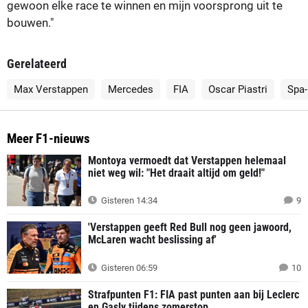
gewoon elke race te winnen en mijn voorsprong uit te
bouwen."
Gerelateerd
Max Verstappen
Mercedes
FIA
Oscar Piastri
Spa
Meer F1-nieuws
Montoya vermoedt dat Verstappen helemaal
niet weg wil: "Het draait altijd om geld!"
Gisteren 14:34
9
'Verstappen geeft Red Bull nog geen jawoord,
McLaren wacht beslissing af'
Gisteren 06:59
10
Strafpunten F1: FIA past punten aan bij Leclerc
en Gasly tijdens zomerstop