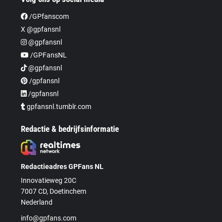
/GPfanscom
X @gpfansnl
@gpfansnl
/GPFansNL
@gpfansnl
/gpfansnl
/gpfansnl
gpfansnl.tumblr.com
Redactie & bedrijfsinformatie
Redactieadres GPFans NL
Innovatieweg 20C
7007 CD, Doetinchem
Nederland
info@gpfans.com