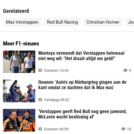
Gerelateerd
Max Verstappen
Red Bull Racing
Christian Horner
Jo
Meer F1-nieuws
Montoya vermoedt dat Verstappen helemaal
niet weg wil: "Het draait altijd om geld!"
Gisteren 14:34
9
Gounon: 'Auto's op Nürburgring gingen aan de
kant omdat ze dachten dat ik Max was'
Vandaag 08:02
'Verstappen geeft Red Bull nog geen jawoord,
McLaren wacht beslissing af'
Gisteren 06:59
10