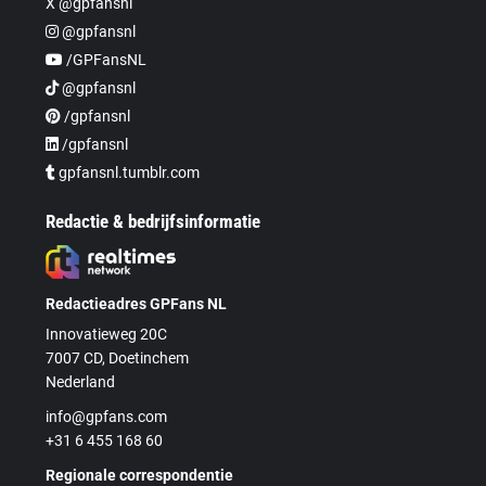
X @gpfansnl
@gpfansnl
/GPFansNL
@gpfansnl
/gpfansnl
/gpfansnl
gpfansnl.tumblr.com
Redactie & bedrijfsinformatie
Redactieadres GPFans NL
Innovatieweg 20C
7007 CD, Doetinchem
Nederland
info@gpfans.com
+31 6 455 168 60
Regionale correspondentie