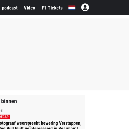
1 podcast
Video
F1 Tickets
 binnen
-8
RECAP
otograaf weerspreekt bewering Verstappen,
Red Bull blijft geïnteresseerd in Bearman' |