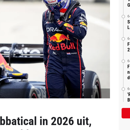
G
6
S
L
6
F
2
6
F
n
d
6
'
B
bbatical in 2026 uit,