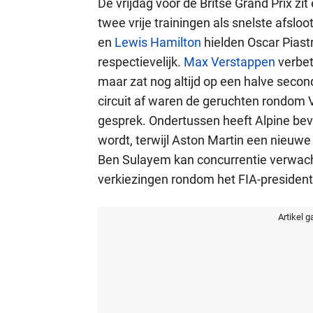
De vrijdag voor de Britse Grand Prix zi
twee vrije trainingen als snelste afsloo
en
Lewis Hamilton
hielden Oscar Piastr
respectievelijk.
Max Verstappen
verbet
maar zat nog altijd op een halve seco
circuit af waren de geruchten rondom
gesprek. Ondertussen heeft Alpine bev
wordt, terwijl Aston Martin een nieu
Ben Sulayem kan concurrentie verwach
verkiezingen rondom het FIA-presiden
Artikel g