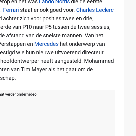
t erop en het was
Lando Norris
die de eerste
t.
Ferrari
staat er ook goed voor.
Charles Leclerc
i achter zich voor posities twee en drie,
erde van P10 naar P5 tussen de twee sessies,
nde afstand van de snelste mannen. Van het
 Verstappen en
Mercedes
het onderwerp van
estigd wie hun nieuwe uitvoerend directeur
we hoofdontwerper heeft aangesteld. Mohammed
ten van Tim Mayer als het gaat om de
tschap.
aat verder onder video