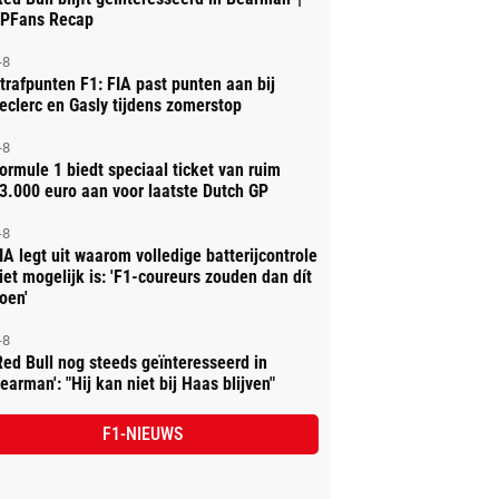
PFans Recap
-8
trafpunten F1: FIA past punten aan bij
eclerc en Gasly tijdens zomerstop
-8
ormule 1 biedt speciaal ticket van ruim
3.000 euro aan voor laatste Dutch GP
-8
IA legt uit waarom volledige batterijcontrole
iet mogelijk is: 'F1-coureurs zouden dan dít
oen'
-8
Red Bull nog steeds geïnteresseerd in
earman': "Hij kan niet bij Haas blijven"
F1-NIEUWS