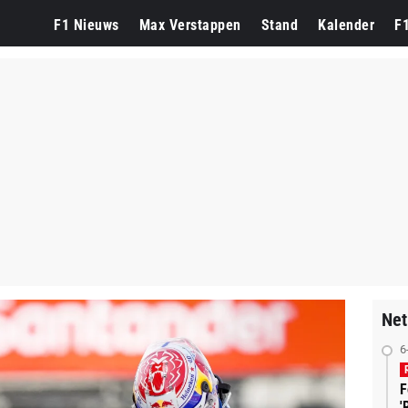
F1 Nieuws
Max Verstappen
Stand
Kalender
F
Net
6
F
'