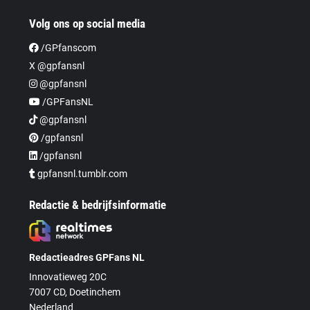
Volg ons op social media
/GPfanscom
X @gpfansnl
@gpfansnl
/GPFansNL
@gpfansnl
/gpfansnl
/gpfansnl
gpfansnl.tumblr.com
Redactie & bedrijfsinformatie
Redactieadres GPFans NL
Innovatieweg 20C
7007 CD, Doetinchem
Nederland