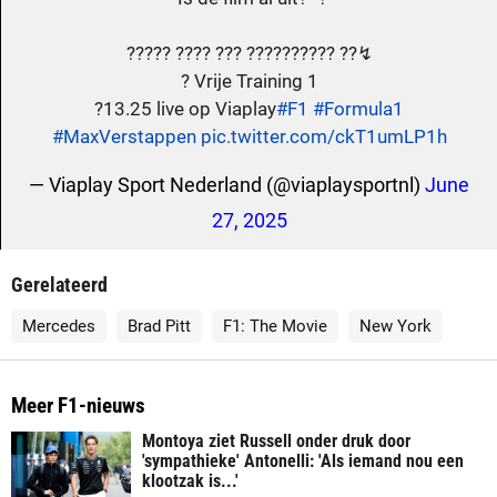
????? ???? ??? ?????????? ??↯
? Vrije Training 1
?13.25 live op Viaplay
#F1
#Formula1
#MaxVerstappen
pic.twitter.com/ckT1umLP1h
— Viaplay Sport Nederland (@viaplaysportnl)
June
27, 2025
Gerelateerd
Mercedes
Brad Pitt
F1: The Movie
New York
Meer F1-nieuws
Montoya ziet Russell onder druk door
'sympathieke' Antonelli: 'Als iemand nou een
klootzak is...'