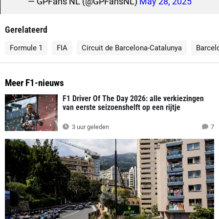
— GPFans NL (@GPFansNL)
May 28, 2025
Gerelateerd
Formule 1
FIA
Circuit de Barcelona-Catalunya
Barcel
Meer F1-nieuws
F1 Driver Of The Day 2026: alle verkiezingen
van eerste seizoenshelft op een rijtje
3 uur geleden
7