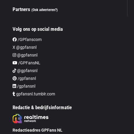
Partners
(Ook adverteren?)
Volg ons op social media
/GPfanscom
X @gpfansnl
@gpfansnl
/GPFansNL
@gpfansnl
/gpfansnl
/gpfansnl
gpfansnl.tumblr.com
Redactie & bedrijfsinformatie
Redactieadres GPFans NL