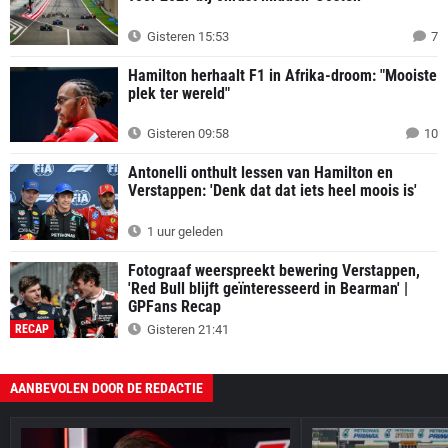
Gisteren 15:53
7
Hamilton herhaalt F1 in Afrika-droom: "Mooiste
plek ter wereld"
Gisteren 09:58
10
Antonelli onthult lessen van Hamilton en
Verstappen: 'Denk dat dat iets heel moois is'
1 uur geleden
Fotograaf weerspreekt bewering Verstappen,
'Red Bull blijft geïnteresseerd in Bearman' |
GPFans Recap
RECAP
Gisteren 21:41
AANBEVOLEN DOOR DE REDACTIE