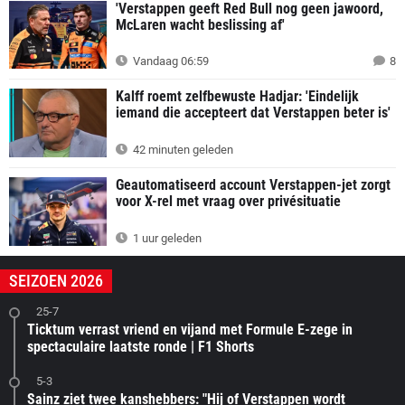
'Verstappen geeft Red Bull nog geen jawoord,
McLaren wacht beslissing af'
Vandaag 06:59
8
Kalff roemt zelfbewuste Hadjar: 'Eindelijk
iemand die accepteert dat Verstappen beter is'
42 minuten geleden
Geautomatiseerd account Verstappen-jet zorgt
voor X-rel met vraag over privésituatie
1 uur geleden
SEIZOEN 2026
25-7
Ticktum verrast vriend en vijand met Formule E-zege in
spectaculaire laatste ronde | F1 Shorts
5-3
Sainz ziet twee kanshebbers: "Hij of Verstappen wordt