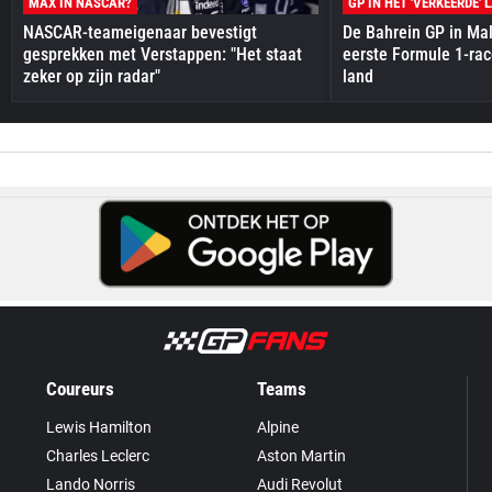
MAX IN NASCAR?
GP IN HET 'VERKEERDE' 
NASCAR-teameigenaar bevestigt
De Bahrein GP in Mal
gesprekken met Verstappen: "Het staat
eerste Formule 1-race
zeker op zijn radar"
land
Coureurs
Teams
Lewis Hamilton
Alpine
Charles Leclerc
Aston Martin
Lando Norris
Audi Revolut