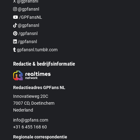
X @gpfansnl
@gpfansnl
/GPFansNL
@gpfansnl
/gpfansnl
/gpfansnl
gpfansnl.tumblr.com
Redactie & bedrijfsinformatie
Redactieadres GPFans NL
Innovatieweg 20C
7007 CD, Doetinchem
Nederland
info@gpfans.com
+31 6 455 168 60
Regionale correspondentie