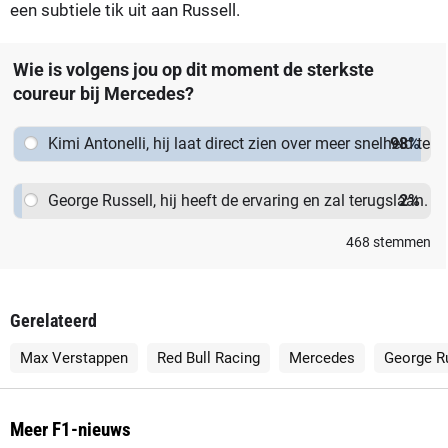
een subtiele tik uit aan Russell.
Wie is volgens jou op dit moment de sterkste
coureur bij Mercedes?
Kimi Antonelli, hij laat direct zien over meer snelheid te
98
%
beschikken.
George Russell, hij heeft de ervaring en zal terugslaan.
2
%
468
stemmen
Gerelateerd
Max Verstappen
Red Bull Racing
Mercedes
George R
Meer F1-nieuws