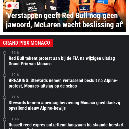
10
'Verstappen geeft Red Bull nog geen
jawoord, McLaren wacht beslissing af'
GRAND PRIX MONACO
16-6
Red Bull tekent protest aan bij de FIA na wijzigen uitslag
Grand Prix van Monaco
12-6
BREAKING: Stewards nemen verrassend besluit na Alpine-
protest, Monaco-uitslag op de schop
11-6
Stewards keuren aanvraag herziening Monaco goed dankzij
opvallend nieuw Alpine-bewijs
10-6
Russell reed expres ontzettend langzaam bij staande herstart