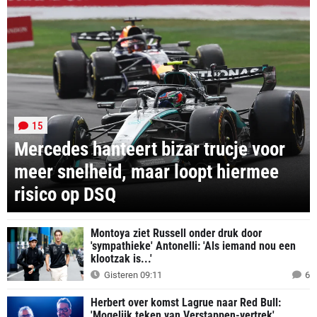
15
Mercedes hanteert bizar trucje voor
meer snelheid, maar loopt hiermee
risico op DSQ
Montoya ziet Russell onder druk door
'sympathieke' Antonelli: 'Als iemand nou een
klootzak is...'
Gisteren 09:11
6
Herbert over komst Lagrue naar Red Bull:
'Mogelijk teken van Verstappen-vertrek'