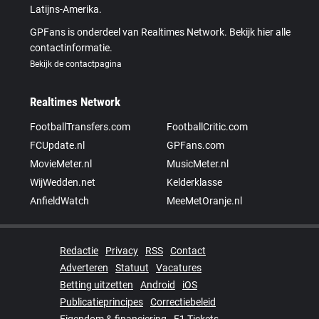
Latijns-Amerika.
GPFans is onderdeel van Realtimes Network. Bekijk hier alle
contactinformatie.
Bekijk de contactpagina
Realtimes Network
FootballTransfers.com
FootballCritic.com
FCUpdate.nl
GPFans.com
MovieMeter.nl
MusicMeter.nl
WijWedden.net
Kelderklasse
AnfieldWatch
MeeMetOranje.nl
Redactie
Privacy
RSS
Contact
Adverteren
Statuut
Vacatures
Betting uitzetten
Android
iOS
Publicatieprincipes
Correctiebeleid
Eigendom & financiering
F1 Tickets