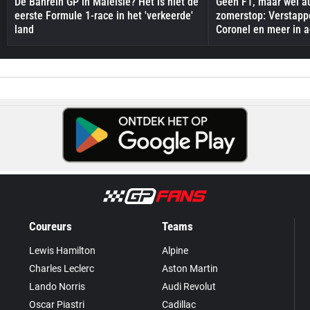
De Bahrein GP in Maleisië? Het is níet de
Geen F1, maar wel au
eerste Formule 1-race in het 'verkeerde'
zomerstop: Verstapp
land
Coronel en meer in a
Coureurs
Teams
Lewis Hamilton
Alpine
Charles Leclerc
Aston Martin
Lando Norris
Audi Revolut
Oscar Piastri
Cadillac