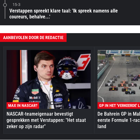
15-3
Verstappen spreekt klare taal: 'Ik spreek namens alle
coureurs, behalve...'
AANBEVOLEN DOOR DE REDACTIE
MAX IN NASCAR?
GP IN HET 'VERKEERDE' 
NASCAR-teameigenaar bevestigt
De Bahrein GP in Mal
gesprekken met Verstappen: "Het staat
eerste Formule 1-race
zeker op zijn radar"
land