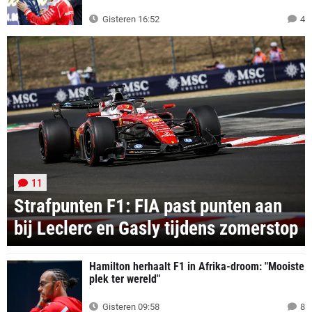
Gisteren 16:52
4
11
Strafpunten F1: FIA past punten aan
bij Leclerc en Gasly tijdens zomerstop
Hamilton herhaalt F1 in Afrika-droom: "Mooiste
plek ter wereld"
Gisteren 09:58
8