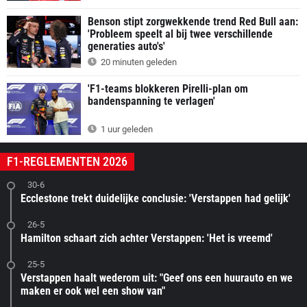
Benson stipt zorgwekkende trend Red Bull aan:
'Probleem speelt al bij twee verschillende
generaties auto's'
20 minuten geleden
'F1-teams blokkeren Pirelli-plan om
bandenspanning te verlagen'
1 uur geleden
F1-REGLEMENTEN 2026
30-6
Ecclestone trekt duidelijke conclusie: 'Verstappen had gelijk'
26-5
Hamilton schaart zich achter Verstappen: 'Het is vreemd'
25-5
Verstappen haalt wederom uit: "Geef ons een huurauto en we
maken er ook wel een show van"