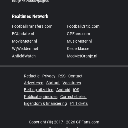
Bekijk de contactpagina
Realtimes Network
FootballTransfers.com
FootballCritic.com
FCUpdate.nl
GPFans.com
MovieMeter.nl
MusicMeter.nl
WijWedden.net
Kelderklasse
AnfieldWatch
MeeMetOranje.nl
Redactie
Privacy
RSS
Contact
Adverteren
Statuut
Vacatures
Betting uitzetten
Android
iOS
Publicatieprincipes
Correctiebeleid
Eigendom & financiering
F1 Tickets
Copyright (©) 2017 - 2026 GPFans.com