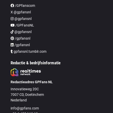
/GPfanscom
X @gpfansnl
@gpfansnl
/GPFansNL
@gpfansnl
/gpfansnl
/gpfansnl
gpfansnl.tumblr.com
Redactie & bedrijfsinformatie
Redactieadres GPFans NL
Innovatieweg 20C
7007 CD, Doetinchem
Nederland
info@gpfans.com