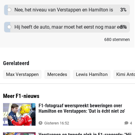
enorm.
Nee, het niveau van Verstappen en Hamilton is
3
%
nagenoeg onbereikbaar.
Hij heeft de auto, maar moet het eerst nog maar eens
5
%
bewijzen in een heel seizoen.
680
stemmen
Gerelateerd
Max Verstappen
Mercedes
Lewis Hamilton
Kimi Anto
Meer F1-nieuws
F1-fotograaf weerspreekt beweringen over
Hamilton en Verstappen: 'Dat is écht niet zo'
Gisteren 16:52
4
Verstappen op tweede plek in F1-rangorde: "Hij