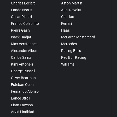
Charles Leclerc
Aston Martin
Lando Norris
Audi Revolut
Oscar Piastri
Cadillac
Franco Colapinto
Ferrari
Pierre Gasly
Haas
Isack Hadjar
McLaren Mastercard
Max Verstappen
Mercedes
Alexander Albon
Racing Bulls
Carlos Sainz
Red Bull Racing
Kimi Antonelli
Williams
George Russell
Oliver Bearman
Esteban Ocon
Fernando Alonso
Lance Stroll
Liam Lawson
Arvid Lindblad