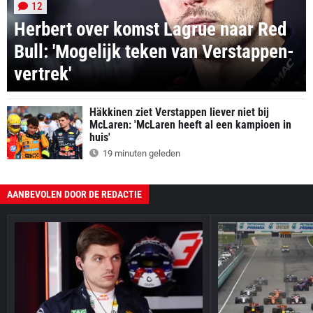
12
Herbert over komst Lagrue naar Red
Bull: 'Mogelijk teken van Verstappen-
vertrek'
Häkkinen ziet Verstappen liever niet bij
McLaren: 'McLaren heeft al een kampioen in
huis'
19 minuten geleden
AANBEVOLEN DOOR DE REDACTIE