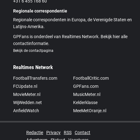
+31 6 455 168 60
Regionale correspondentie
Regionale correspondenten in Europa, de Verenigde Staten en
Latijns-Amerika.
GPFans is onderdeel van Realtimes Network. Bekijk hier alle
contactinformatie.
Bekijk de contactpagina
Realtimes Network
FootballTransfers.com
FootballCritic.com
FCUpdate.nl
GPFans.com
MovieMeter.nl
MusicMeter.nl
WijWedden.net
Kelderklasse
AnfieldWatch
MeeMetOranje.nl
Redactie
Privacy
RSS
Contact
Adverteren
Statuut
Vacatures