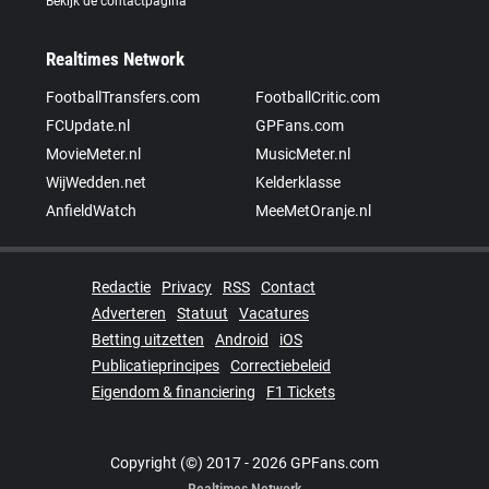
Bekijk de contactpagina
Realtimes Network
FootballTransfers.com
FootballCritic.com
FCUpdate.nl
GPFans.com
MovieMeter.nl
MusicMeter.nl
WijWedden.net
Kelderklasse
AnfieldWatch
MeeMetOranje.nl
Redactie
Privacy
RSS
Contact
Adverteren
Statuut
Vacatures
Betting uitzetten
Android
iOS
Publicatieprincipes
Correctiebeleid
Eigendom & financiering
F1 Tickets
Copyright (©) 2017 - 2026 GPFans.com