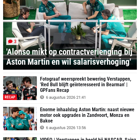
3
'Alonso mikt op contractverlenging bij
Aston Martin en wil salarisverhoging'
Fotograaf weerspreekt bewering Verstappen,
'Red Bull blijft geïnteresseerd in Bearman' |
GPFans Recap
RECAP
6 augustus 2026 21:41
Enorme inhaalslag Aston Martin: naast nieuwe
motor ook upgrades in Zandvoort, Monza en
Bakoe
6 augustus 2026 13:56
VIDEO | Verstappen in beeld bij NASCAR, Sainz