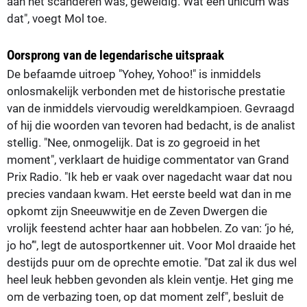
aan het scanderen was, geweldig. Wat een unicum was
dat", voegt Mol toe.
Oorsprong van de legendarische uitspraak
De befaamde uitroep "Yohey, Yohoo!" is inmiddels
onlosmakelijk verbonden met de historische prestatie
van de inmiddels viervoudig wereldkampioen. Gevraagd
of hij die woorden van tevoren had bedacht, is de analist
stellig. "Nee, onmogelijk. Dat is zo gegroeid in het
moment", verklaart de huidige commentator van Grand
Prix Radio. "Ik heb er vaak over nagedacht waar dat nou
precies vandaan kwam. Het eerste beeld wat dan in me
opkomt zijn Sneeuwwitje en de Zeven Dwergen die
vrolijk feestend achter haar aan hobbelen. Zo van: ‘jo hé,
jo ho’", legt de autosportkenner uit. Voor Mol draaide het
destijds puur om de oprechte emotie. "Dat zal ik dus wel
heel leuk hebben gevonden als klein ventje. Het ging me
om de verbazing toen, op dat moment zelf", besluit de