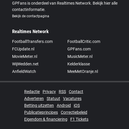
GPFans is onderdeel van Realtimes Network. Bekijk hier alle
contactinformatie.
Bekijk de contactpagina
Realtimes Network
FootballTransfers.com
FootballCritic.com
FCUpdate.nl
GPFans.com
MovieMeter.nl
MusicMeter.nl
WijWedden.net
Kelderklasse
AnfieldWatch
MeeMetOranje.nl
Redactie
Privacy
RSS
Contact
Adverteren
Statuut
Vacatures
Betting uitzetten
Android
iOS
Publicatieprincipes
Correctiebeleid
Eigendom & financiering
F1 Tickets