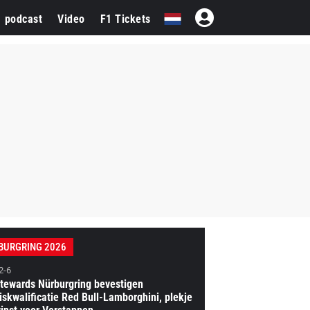
1 podcast
Video
F1 Tickets
BURGRING 2026
2-6
tewards Nürburgring bevestigen
iskwalificatie Red Bull-Lamborghini, plekje