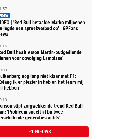
1:57
VIDEO
IDEO | 'Red Bull betaalde Marko miljoenen
n legde een spreekverbod op' | GPFans
ews
1:16
Red Bull haalt Aston Martin-oudgediende
innen voor opvolging Lambiase'
0:09
ülkenberg nog lang niet klaar met F1:
Zolang ik er plezier in heb en het team mij
il hebben'
9:19
enson stipt zorgwekkende trend Red Bull
an: 'Probleem speelt al bij twee
erschillende generaties auto's'
F1-NIEUWS