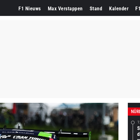
F1 Nieuws
Max Verstappen
Stand
Kalender
F
NÜR
1
S
d