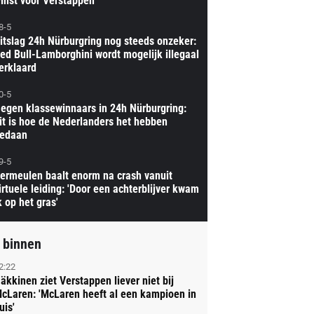
inst voor Verstappen
8-5
itslag 24h Nürburgring nog steeds onzeker:
ed Bull-Lamborghini wordt mogelijk illegaal
erklaard
0-5
egen klassewinnaars in 24h Nürburgring:
it is hoe de Nederlanders het hebben
edaan
9-5
ermeulen baalt enorm na crash vanuit
irtuele leiding: 'Door een achterblijver kwam
k op het gras'
 binnen
2:22
äkkinen ziet Verstappen liever niet bij
cLaren: 'McLaren heeft al een kampioen in
uis'