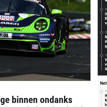
w
2
U
R
v
2
N
d
g
1
V
v
i
Net
1
H
zege binnen ondanks
M
h