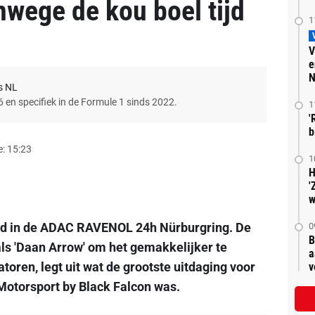
nwege de kou boel tijd
1
V
e
N
s NL
6 en specifiek in de Formule 1 sinds 2022.
1
'
b
: 15:23
1
H
'
w
ald in de ADAC RAVENOL 24h Nürburgring. De
0
B
als 'Daan Arrow' om het gemakkelijker te
a
ren, legt uit wat de grootste uitdaging voor
v
otorsport by Black Falcon was.