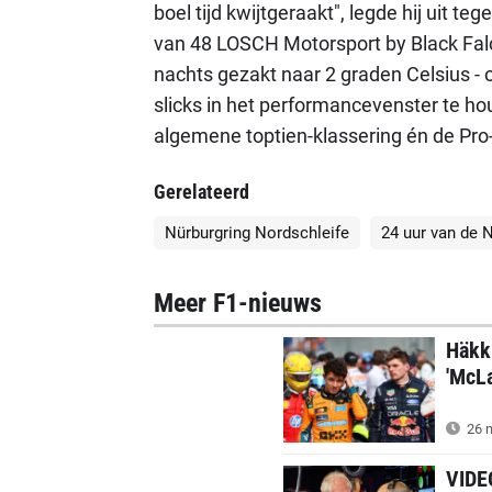
boel tijd kwijtgeraakt", legde hij uit t
van 48 LOSCH Motorsport by Black Fal
nachts gezakt naar 2 graden Celsius - 
slicks in het performancevenster te h
algemene toptien-klassering én de Pro
Gerelateerd
Nürburgring Nordschleife
24 uur van de 
Meer F1-nieuws
Häkki
'McLa
26 m
VIDEO