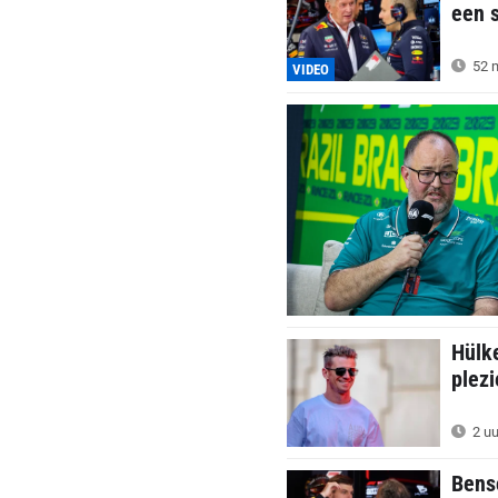
een 
52 m
VIDEO
Hülke
plezi
2 uu
Bens