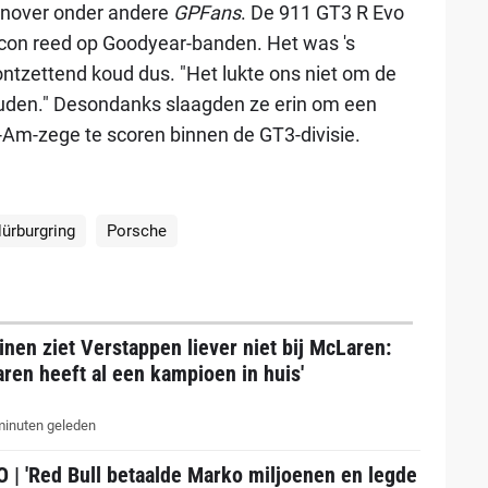
egenover onder andere
GPFans
. De 911 GT3 R Evo
con reed op Goodyear-banden. Het was 's
ontzettend koud dus. "Het lukte ons niet om de
ouden." Desondanks slaagden ze erin om een
-Am-zege te scoren binnen de GT3-divisie.
Nürburgring
Porsche
nen ziet Verstappen liever niet bij McLaren:
ren heeft al een kampioen in huis'
inuten geleden
 | 'Red Bull betaalde Marko miljoenen en legde