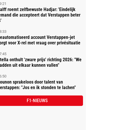
9:21
alff roemt zelfbewuste Hadjar: 'Eindelijk
emand die accepteert dat Verstappen beter
'
8:33
eautomatiseerd account Verstappen-jet
orgt voor X-rel met vraag over privésituatie
7:45
tella onthult 'zware prijs' richting 2026: "We
adden uit elkaar kunnen vallen"
6:50
ounon sprakeloos door talent van
erstappen: "Jos en ik stonden te lachen"
F1-NIEUWS