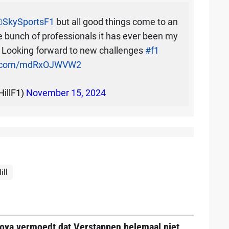
SkySportsF1
but all good things come to an
e bunch of professionals it has ever been my
. Looking forward to new challenges
#f1
er.com/mdRxOJWVW2
illF1)
November 15, 2024
ll
oya vermoedt dat Verstappen helemaal niet