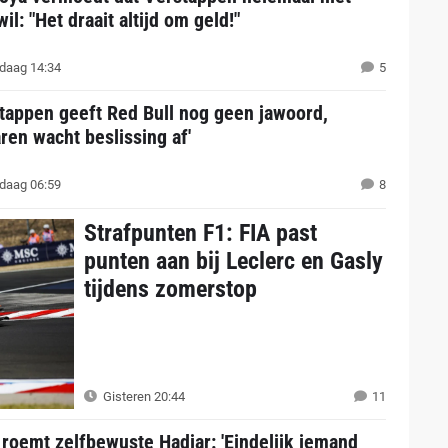
il: "Het draait altijd om geld!"
daag 14:34
5
tappen geeft Red Bull nog geen jawoord,
en wacht beslissing af'
daag 06:59
8
Strafpunten F1: FIA past
punten aan bij Leclerc en Gasly
tijdens zomerstop
Gisteren 20:44
11
 roemt zelfbewuste Hadjar: 'Eindelijk iemand