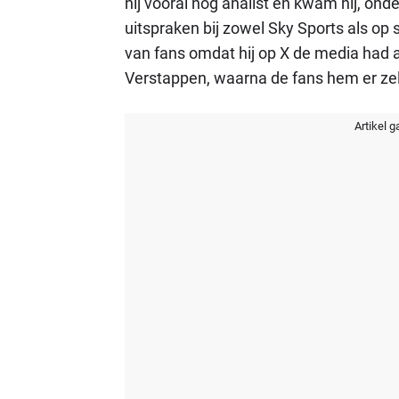
hij vooral nog analist en kwam hij, ond
uitspraken bij zowel Sky Sports als op so
van fans omdat hij op X de media had a
Verstappen, waarna de fans hem er zelf
Artikel g