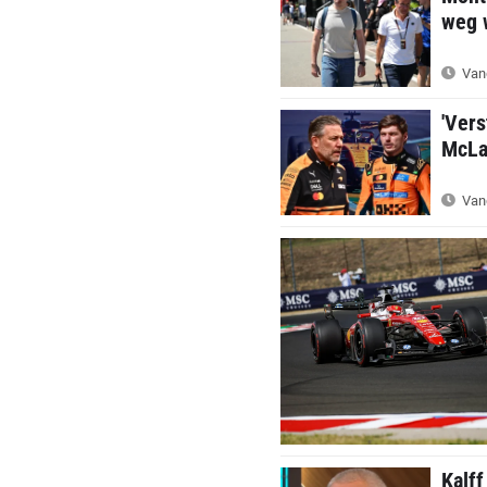
weg w
Van
'Vers
McLar
Van
Kalff