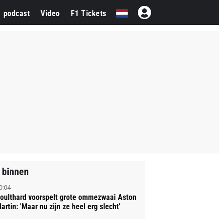
1 podcast
Video
F1 Tickets
 binnen
0:04
oulthard voorspelt grote ommezwaai Aston
artin: 'Maar nu zijn ze heel erg slecht'