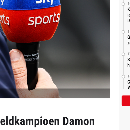
1
K
i
is
1
G
z
1
S
h
1
G
V
ereldkampioen Damon