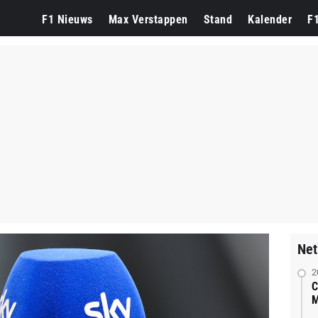
F1 Nieuws
Max Verstappen
Stand
Kalender
F
Net
2
C
M