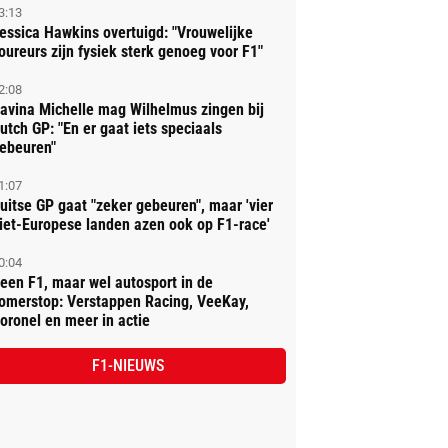
3:13
essica Hawkins overtuigd: "Vrouwelijke
oureurs zijn fysiek sterk genoeg voor F1"
2:08
avina Michelle mag Wilhelmus zingen bij
utch GP: "En er gaat iets speciaals
ebeuren"
1:07
uitse GP gaat "zeker gebeuren", maar 'vier
iet-Europese landen azen ook op F1-race'
0:04
een F1, maar wel autosport in de
omerstop: Verstappen Racing, VeeKay,
oronel en meer in actie
F1-NIEUWS