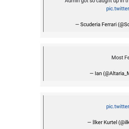
Admin got so caught up in th
pic.twit
— Scuderia Ferrari (@S
Most Fe
— Ian (@Altaria_
pic.twit
— İlker Kurtel (@il