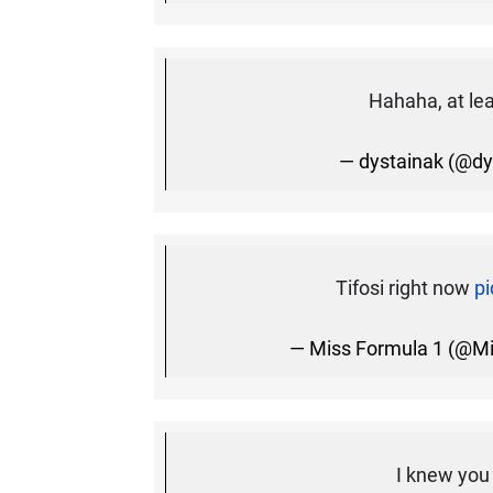
Hahaha, at le
— dystainak (@dy
Tifosi right now
p
— Miss Formula 1 (@M
I knew you 