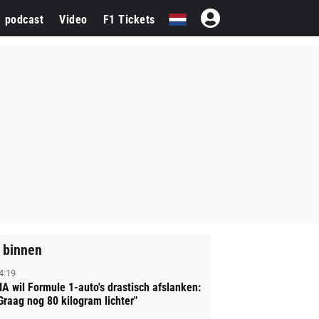
1 podcast
Video
F1 Tickets
 binnen
4:19
IA wil Formule 1-auto's drastisch afslanken:
Graag nog 80 kilogram lichter"