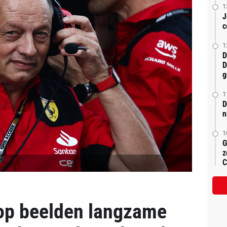
1
J
c
1
D
D
g
1
D
n
1
G
z
C
 op beelden langzame