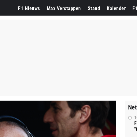
F1 Nieuws
Max Verstappen
Stand
Kalender
F
Net
1
F
"