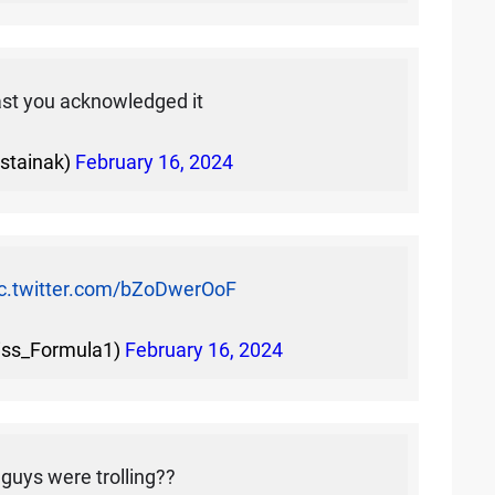
ast you acknowledged it
stainak)
February 16, 2024
ic.twitter.com/bZoDwerOoF
iss_Formula1)
February 16, 2024
guys were trolling??