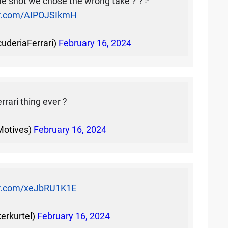
e shot we chose the wrong take ? ?‍♂️
ter.com/AIPOJSIkmH
cuderiaFerrari)
February 16, 2024
rrari thing ever ?
Motives)
February 16, 2024
ter.com/xeJbRU1K1E
kerkurtel)
February 16, 2024