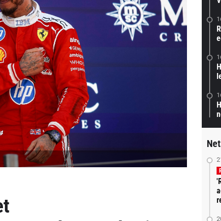
V
1
R
e
1
H
l
1
H
n
Net
2
'
a
et
r
2