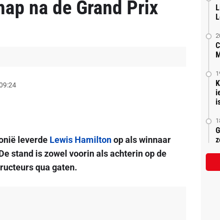
ap na de Grand Prix
L
L
2
C
M
1
K
 09:24
i
is
1
G
onië leverde
Lewis Hamilton
op als winnaar
z
 De stand is zowel voorin als achterin op de
ructeurs qua gaten.