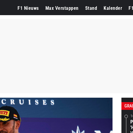
F1 Nieuws
Max Verstappen
Stand
Kalender
F
GRA
1
P
'