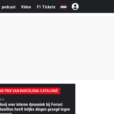
1 podcast
Video
F1 Tickets
ND PRIX VAN BARCELONA-CATALONIË
6-6
looij over interne dynamiek bij Ferrari:
Hamilton heeft lelijke dingen gezegd tegen