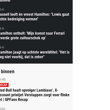
asseur'
6-6
ussell looft én vreest Hamilton: "Lewis gaat
chte bedreiging vormen"
6-6
amilton onthult: 'Mijn komst naar Ferrari
everde grote cultuurschok op'
6-6
amilton jaagt op achtste wereldtitel: "Het is
og niet voorbij, dat is zeker"
 binnen
1:45
RECAP
Red Bull haalt opvolger Lambiase', X-
ccount privéjet Verstappen zorgt voor flinke
el | GPFans Recap
0:51