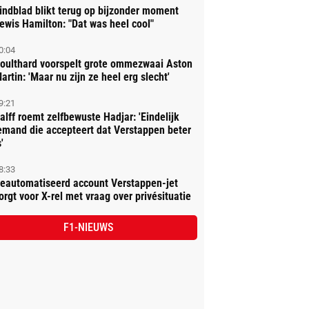
indblad blikt terug op bijzonder moment
ewis Hamilton: "Dat was heel cool"
0:04
oulthard voorspelt grote ommezwaai Aston
artin: 'Maar nu zijn ze heel erg slecht'
9:21
alff roemt zelfbewuste Hadjar: 'Eindelijk
emand die accepteert dat Verstappen beter
'
8:33
eautomatiseerd account Verstappen-jet
orgt voor X-rel met vraag over privésituatie
F1-NIEUWS