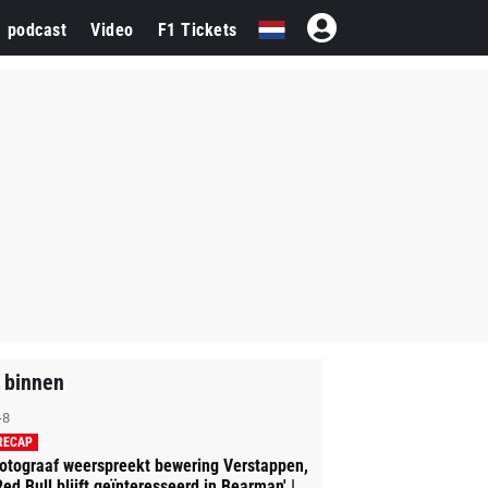
1 podcast
Video
F1 Tickets
 binnen
-8
RECAP
otograaf weerspreekt bewering Verstappen,
Red Bull blijft geïnteresseerd in Bearman' |