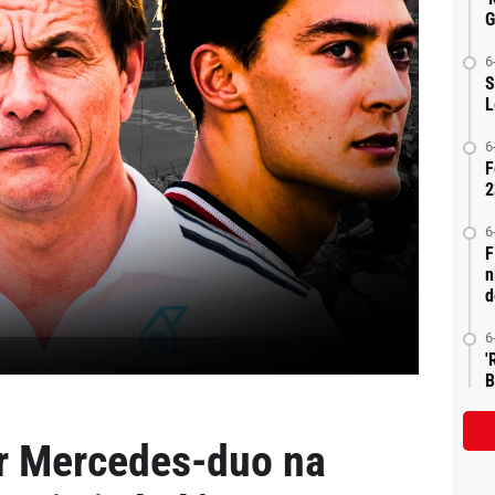
G
6
S
L
6
F
2
6
F
n
d
6
'
B
aar Mercedes-duo na