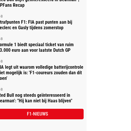
PFans Recap
-8
trafpunten F1: FIA past punten aan bij
eclerc en Gasly tijdens zomerstop
-8
ormule 1 biedt speciaal ticket van ruim
3.000 euro aan voor laatste Dutch GP
-8
IA legt uit waarom volledige batterijcontrole
iet mogelijk is: 'F1-coureurs zouden dan dít
oen'
-8
Red Bull nog steeds geïnteresseerd in
earman': "Hij kan niet bij Haas blijven"
F1-NIEUWS