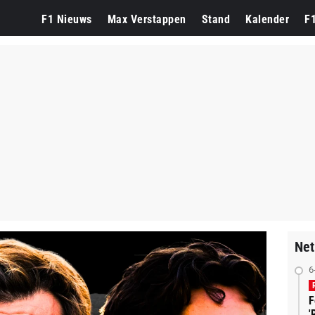
F1 Nieuws
Max Verstappen
Stand
Kalender
F
Net
6
F
'