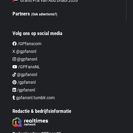
Grand Prix van Abu Dhabi 2026
Partners
(Ook adverteren?)
Volg ons op social media
/GPfanscom
X @gpfansnl
@gpfansnl
/GPFansNL
@gpfansnl
/gpfansnl
/gpfansnl
gpfansnl.tumblr.com
Redactie & bedrijfsinformatie