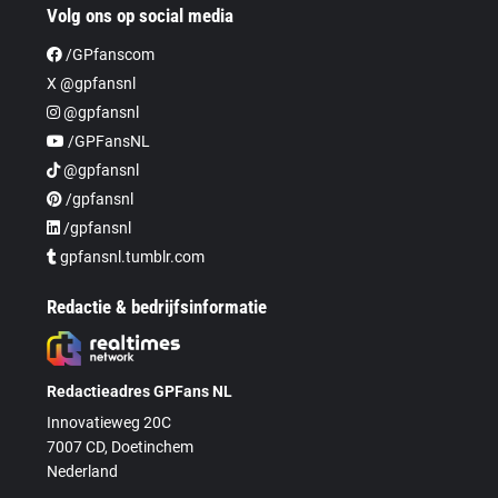
Volg ons op social media
/GPfanscom
X @gpfansnl
@gpfansnl
/GPFansNL
@gpfansnl
/gpfansnl
/gpfansnl
gpfansnl.tumblr.com
Redactie & bedrijfsinformatie
Redactieadres GPFans NL
Innovatieweg 20C
7007 CD, Doetinchem
Nederland