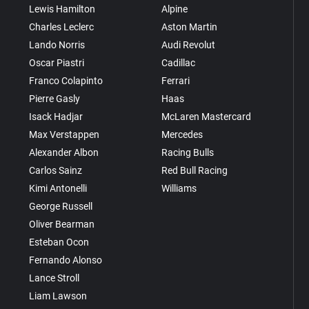
Lewis Hamilton
Alpine
Charles Leclerc
Aston Martin
Lando Norris
Audi Revolut
Oscar Piastri
Cadillac
Franco Colapinto
Ferrari
Pierre Gasly
Haas
Isack Hadjar
McLaren Mastercard
Max Verstappen
Mercedes
Alexander Albon
Racing Bulls
Carlos Sainz
Red Bull Racing
Kimi Antonelli
Williams
George Russell
Oliver Bearman
Esteban Ocon
Fernando Alonso
Lance Stroll
Liam Lawson