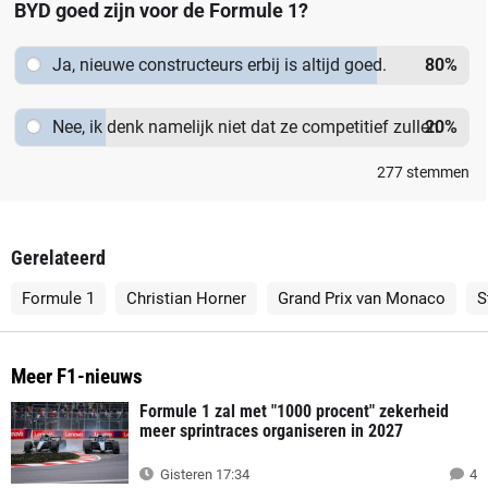
BYD goed zijn voor de Formule 1?
Ja, nieuwe constructeurs erbij is altijd goed.
80
%
Nee, ik denk namelijk niet dat ze competitief zullen
20
%
zijn.
277
stemmen
Gerelateerd
Formule 1
Christian Horner
Grand Prix van Monaco
S
Meer F1-nieuws
Formule 1 zal met "1000 procent" zekerheid
meer sprintraces organiseren in 2027
Gisteren 17:34
4