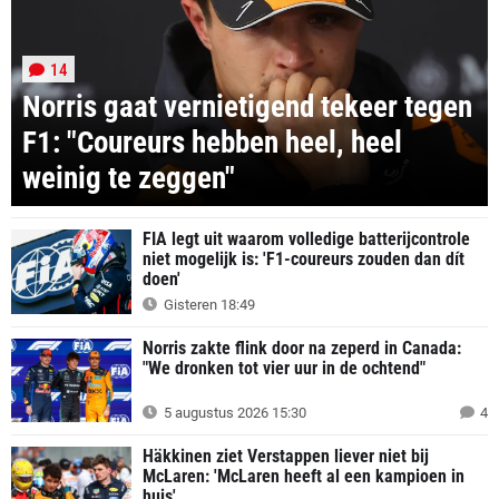
14
Norris gaat vernietigend tekeer tegen
F1: "Coureurs hebben heel, heel
weinig te zeggen"
FIA legt uit waarom volledige batterijcontrole
niet mogelijk is: 'F1-coureurs zouden dan dít
doen'
Gisteren 18:49
Norris zakte flink door na zeperd in Canada:
"We dronken tot vier uur in de ochtend"
5 augustus 2026 15:30
4
Häkkinen ziet Verstappen liever niet bij
McLaren: 'McLaren heeft al een kampioen in
huis'