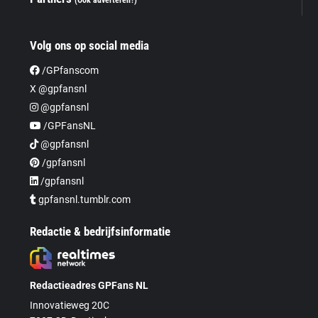
Volg ons op social media
/GPfanscom
X @gpfansnl
@gpfansnl
/GPFansNL
@gpfansnl
/gpfansnl
/gpfansnl
gpfansnl.tumblr.com
Redactie & bedrijfsinformatie
Redactieadres GPFans NL
Innovatieweg 20C