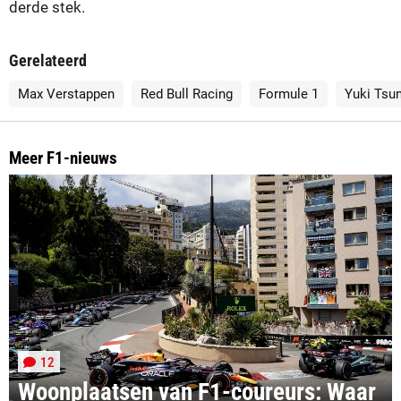
derde stek.
Gerelateerd
Max Verstappen
Red Bull Racing
Formule 1
Yuki Tsu
Meer F1-nieuws
12
Woonplaatsen van F1-coureurs: Waar