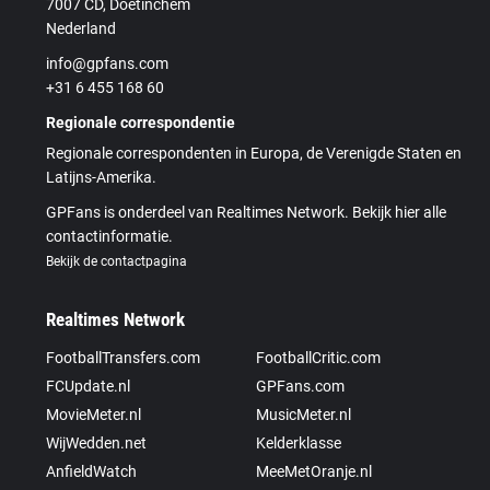
7007 CD, Doetinchem
Nederland
info@gpfans.com
+31 6 455 168 60
Regionale correspondentie
Regionale correspondenten in Europa, de Verenigde Staten en
Latijns-Amerika.
GPFans is onderdeel van Realtimes Network. Bekijk hier alle
contactinformatie.
Bekijk de contactpagina
Realtimes Network
FootballTransfers.com
FootballCritic.com
FCUpdate.nl
GPFans.com
MovieMeter.nl
MusicMeter.nl
WijWedden.net
Kelderklasse
AnfieldWatch
MeeMetOranje.nl